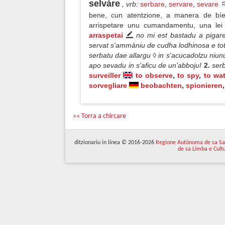
selvàre
, vrb
:
serbare
,
servare
,
sevare
bene, cun atentzione, a manera de bíer
arrispetare unu cumandamentu, una le
arraspetai
no mi est bastadu a pigar
servat s'ammàniu de cudha lodhinosa e to
serbatu dae allargu ◊ in s'acucadolzu niunu
apo sevadu in s'aficu de un'abboju!
2.
serb
surveiller
to observe
,
to spy
,
to wa
sorvegliare
beobachten
,
spionieren
,
«« Torra a chircare
ditzionariu in línea © 2016-2026
Regione Autònoma de sa Sa
de sa Limba e Cult