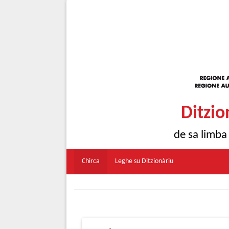
Ditzio
de sa limba
Chirca
Leghe su Ditzionàriu