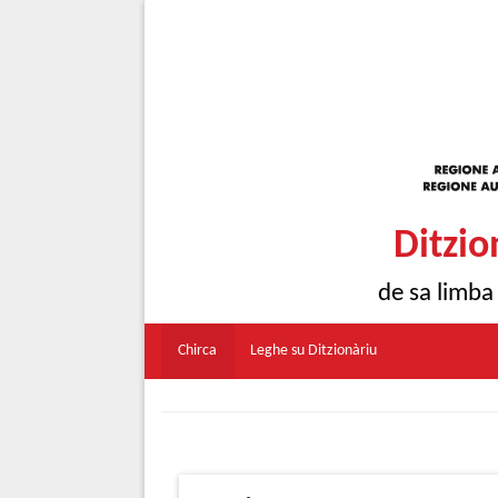
Ditzio
de sa limba
Chirca
Leghe su Ditzionàriu