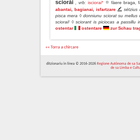
sciorài
, vrb
:
isciorai*
fàere braga, f
abantai
,
bagianai
,
isfartzare
sétzius 
pisca mera ◊ donniunu sciorat su mellus c
sciorai! ◊ sciorant is piciocas a passillu 
ostentar
ostentare
zur Schau tra
«« Torra a chircare
ditzionariu in línea © 2016-2026
Regione Autònoma de sa Sa
de sa Limba e Cult