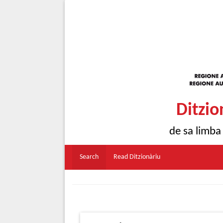
Ditzio
de sa limba
Search
Read Ditzionàriu