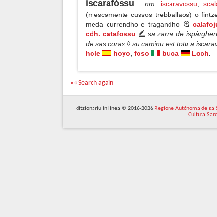
iscarafóssu
, nm
:
iscaravossu
,
scal
(mescamente cussos trebballaos) o fintz
meda currendho e tragandho
calafoj
cdh. catafossu
sa zarra de ispàrgher
de sas coras ◊ su caminu est totu a iscar
hole
hoyo
,
foso
buca
Loch
.
«« Search again
ditzionariu in línea © 2016-2026
Regione Autònoma de sa 
Cultura Sar