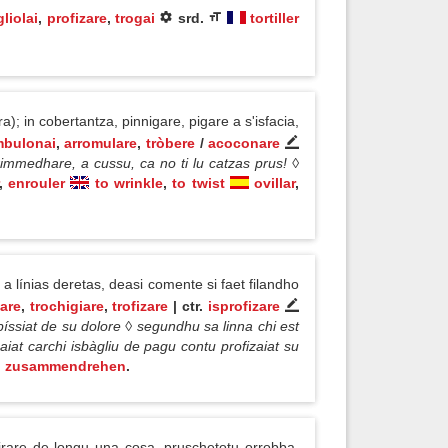
liolai
,
profizare
,
trogai
srd.
tortiller
a); in cobertantza, pinnigare, pigare a s'isfacia,
mbulonai
,
arromulare
,
tròbere
/
acoconare
orimmedhare, a cussu, ca no ti lu catzas prus! ◊
,
enrouler
to wrinkle
,
to twist
ovillar
,
a línias deretas, deasi comente si faet filandho
gare
,
trochigiare
,
trofizare
| ctr.
isprofizare
 píssiat de su dolore ◊ segundhu sa linna chi est
aiat carchi isbàgliu de pagu contu profizaiat su
,
zusammendrehen
.
 girare de longu una cosa, pruschetotu orrobba,