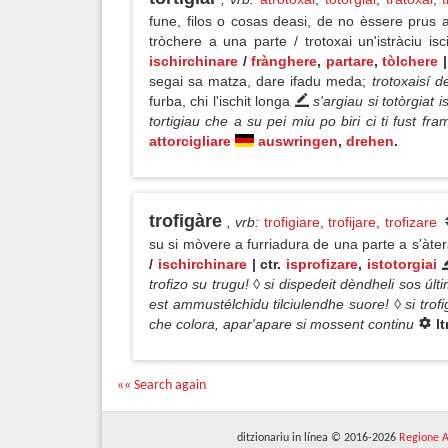
fune, filos o cosas deasi, de no èssere prus a
tròchere a una parte / trotoxai un'istràciu i
ischirchinare
/
frànghere
,
partare
,
tòlchere
|
segai sa matza, dare ifadu meda;
trotoxaisí d
furba, chi l'ischit longa
s'argiau si totòrgiat 
tortigiau che a su pei miu po biri ci ti fust fr
attorcigliare
auswringen
,
drehen
.
trofigàre
, vrb
:
trofigiare
,
trofijare
,
trofizare
su si mòvere a furriadura de una parte a s'àte
/
ischirchinare
| ctr.
isprofizare
,
istotorgiai
trofizo su trugu! ◊ si dispedeit dèndheli sos ú
est ammustélchidu tilciulendhe suore! ◊ si trof
che colora, apar'apare si mossent continu
l
«« Search again
ditzionariu in línea © 2016-2026
Regione A