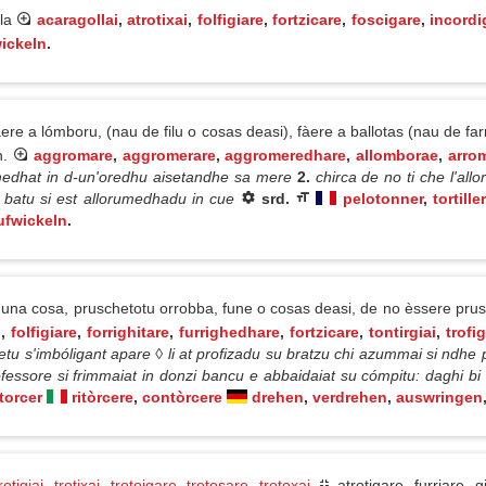
ola
acaragollai
,
atrotixai
,
folfigiare
,
fortzicare
,
foscigare
,
incordig
ickeln
.
ere a lómboru, (nau de filu o cosas deasi), fàere a ballotas (nau de farr
n.
aggromare
,
aggromerare
,
aggromeredhare
,
allomborae
,
arro
mmedhat in d-un'oredhu aisetandhe sa mere
2.
chirca de no ti che l'all
 batu si est allorumedhadu in cue
srd.
pelotonner
,
tortiller
ufwickeln
.
 una cosa, pruschetotu orrobba, fune o cosas deasi, de no èssere prus 
i
,
folfigiare
,
forrighitare
,
furrighedhare
,
fortzicare
,
tontirgiai
,
trofi
betu s'imbóligant apare ◊ li at profizadu su bratzu chi azummai si ndhe
fessore si frimmaiat in donzi bancu e abbaidaiat su cómpitu: daghi bi 
torcer
ritòrcere
,
contòrcere
drehen
,
verdrehen
,
auswringen
rotigiai
,
trotixai
,
trotoigare
,
trotosare
,
trotoxai
atrotigare, furriare,