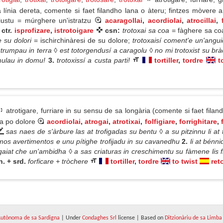
 línia dereta, comente si faet filandho lana o àteru; fintzes mòvere a 
sciustu = múrghere un'istratzu
acaragollai
,
acordiolai
,
atrocillai
,
 ctr.
isprofizare
,
istrotoigare
csn:
trotoxai sa coa
= fàghere sa co
e su dolori
= ischirchinàresi de su dolore;
trotoxaisí coment'e un'angu
istrumpau in terra ◊ est totorgendusí a caragolu ◊ no mi trotoxist su brà
amulau in domu!
3.
trotoxissí a custa parti!
tortiller
,
tordre
t
atrotigare, furriare in su sensu de sa longària (comente si faet filand
ra po dolore
acordiolai
,
atrogai
,
atrotixai
,
folfigiare
,
forrighitare
,
sas naes de s'àrbure las at trofigadas su bentu ◊ a su pitzinnu li at t
ltimos avertimentos e unu pítighe trofijadu in su cavanedhu
2.
li at bénni
igaiat che un'ambidha ◊ a sas criaturas in creschimentu su fàmene lis f
tn. + srd.
forficare + tròchere
tortiller
,
tordre
to twist
ret
utònoma de sa Sardigna
| Under
Condaghes Srl
license | Based on
Ditzionàriu de sa Limba