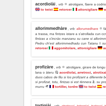
acordiolài
, vrb
atrotigare, fàere a codri
to twist
retorcer
attorcigliare
w
allorimmedhàre
, vrb
:
allorumedhare
fà
a trassa, ma fintzes istare a s'atrollada cun cc
fintzas a s'incràs manzanu su cane si allori
Pedru ch'est allorimmedhadu cun Tatanu ◊ su
retorcer
aggomitolare
,
attorcigliare
a
profizàre
, vrb
atrotigare, girare de longu
lana o àteru
acordiolai
,
arretroci
,
atrotixa
duos cabos de filu si los profizant a diferente 
si profizat, totu, fintzas si est tènnera
2.
su pro
murru
tortiller
,
tordre
to twist
re
tortigiài
, vrb
:
atrotoxai
,
totorgiai
,
tratoxai
,
t