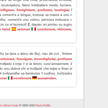
iscutuladura, fàere trebballare meda; furriare,
folfigiare
,
forrighitare
,
profizare
,
tontirgiai
/
a coment'e a lórigas;
trotoxai sa matza a unu
=
idha, coment'e unu coloru; persona trotoxara
=
ciu ca m'iscrescit!
2.
depias ari portau su sugru
o twist
retorcer
contòrcere
,
ritòrcere
,
ho sa lana o àteru de filu); nau de ccn., fintzes
fortzicare
,
foscigare
,
incordigliolai
,
profizare
rofijadu s'orija ◊ si la tenzo, cuss'annaemele, li
du unu dolore chi si trofijaiat che telpe e finas si
it trofizandhe sa bentrutza ◊ cudhos, trofizados
orcer
contòrcere
auswinden
.
 e Cultura Sarda
© 2000-2026
Mario Puddu
.