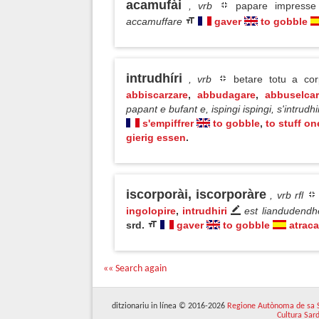
acamufài
, vrb
papare impress
accamuffare
gaver
to gobble
intrudhíri
, vrb
betare totu a cor
abbiscarzare
,
abbudagare
,
abbuselcar
papant e bufant e, ispingi ispingi, s'intrudh
s'empiffrer
to gobble
,
to stuff on
gierig essen
.
iscorporài, iscorporàre
, vrb rfl
ingolopire
,
intrudhiri
est liandudendh
srd.
gaver
to gobble
atraca
«« Search again
ditzionariu in línea © 2016-2026
Regione Autònoma de sa 
Cultura Sar