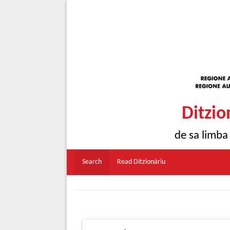
Ditzio
de sa limba
Search
Read Ditzionàriu