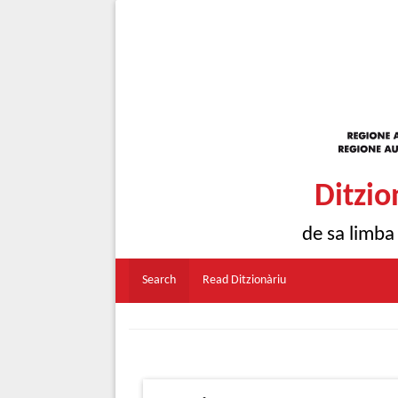
Ditzio
de sa limba
Search
Read Ditzionàriu