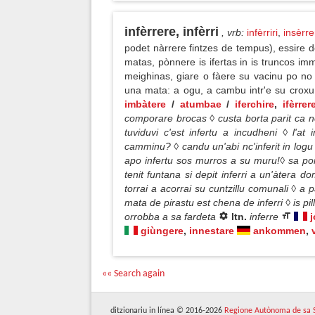
infèrrere, infèrri
, vrb
:
infèrriri
,
insèrre
podet nàrrere fintzes de tempus), essire 
matas, pònnere is ifertas in is truncos 
meighinas, giare o fàere su vacinu po no 
una mata: a ogu, a cambu intr'e su croxu 
imbàtere
/
atumbae
/
iferchire
,
ifèrrer
comporare brocas ◊ custa borta parit ca nci
tuviduvi c'est infertu a incudheni ◊ l'at 
camminu? ◊ candu un'abi nc'inferit in logu 
apo infertu sos murros a su muru!◊ sa pomp
tenit funtana si depit inferri a un'àtera 
torrai a acorrai su cuntzillu comunali ◊ a 
mata de pirastu est chena de inferri ◊ is pi
orrobba a sa fardeta
ltn.
inferre
j
giùngere
,
innestare
ankommen
,
«« Search again
ditzionariu in línea © 2016-2026
Regione Autònoma de sa 