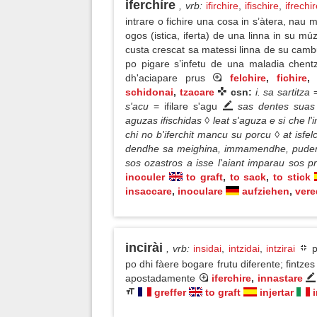
iferchíre
, vrb
:
ifirchire
,
ifischire
,
ifrechi
intrare o fichire una cosa in s’àtera, na
ogos (istica, iferta) de una linna in su m
custa crescat sa matessi linna de su cambu 
po pigare s’infetu de una maladia che
dh'aciapare prus
felchire
,
fichire
schidonai
,
tzacare
csn:
i. sa sartitza
s'acu
= ifilare s'agu
sas dentes suas 
aguzas ifischidas ◊ leat s'aguza e si che l'i
chi no b'iferchit mancu su porcu ◊ at isfel
dendhe sa meighina, immamendhe, pudendh
sos ozastros a isse l'aiant imparau sos 
inoculer
to graft
,
to sack
,
to stick
insaccare
,
inoculare
aufziehen
,
vere
incirài
, vrb
:
insidai
,
intzidai
,
intzirai
p
po dhi fàere bogare frutu diferente; fintz
apostadamente
iferchire
,
innastare
greffer
to graft
injertar