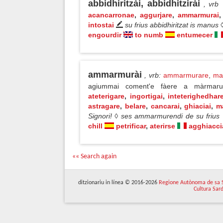
abbidhiritzài, abbidhitzirài
, vrb
acancarronae
,
aggurjare
,
ammarmurai
intostai
su frius abbidhiritzat is manus
engourdir
to numb
entumecer
ammarmurài
, vrb
:
ammarmurare
,
ma
agiummai coment'e fàere a màrma
ateterigare
,
ingortigai
,
inteterighedhar
astragare
,
belare
,
cancarai
,
ghiaciai
,
m
Signori! ◊ ses ammarmurendi de su frius
chill
petrificar
,
aterirse
agghiacci
«« Search again
ditzionariu in línea © 2016-2026
Regione Autònoma de sa 
Cultura Sar