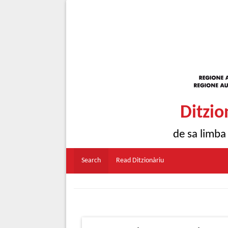
Ditzio
de sa limba
Search
Read Ditzionàriu