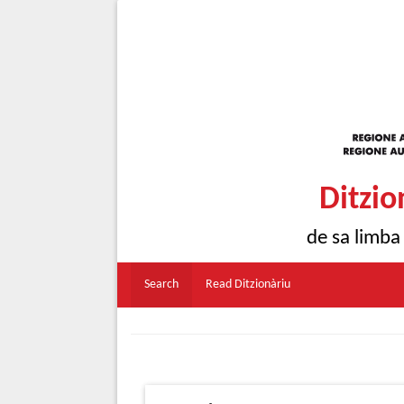
Ditzio
de sa limba
Search
Read Ditzionàriu