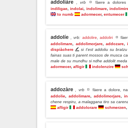
addoliàre
, vrb
fàere a dolore
indiligae
,
indolai
,
indolimare
,
indolimir
to numb
adormecer
,
entumecer
addolíe
, vrb
:
addolire
,
addoliri
fàer
addolimare
,
addolimorjare
,
addozare
,
dispiàchere
si t'est addoliu su brat
fainas suas ti parent mossos de musca cad
male de su mundhu si ndhe addolit meda
adormecer
,
afligir
indolenzire
sc
addozàre
, vrb
fàere a dolore, na
addolie
,
addolimare
,
addolimorjare
,
in
chene respiru, a malaggana tiro sa care
afligir
addolorare
schmerzen
,