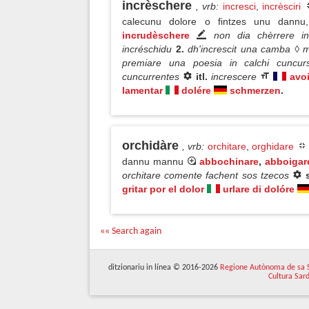
incrèschere
, vrb
:
incresci
,
incrèsciri
calecunu dolore o fintzes unu dann
incrudèschere
non dia chèrrere in
incréschidu
2.
dh'increscit una camba ◊ m'
premiare una poesia in calchi cuncu
cuncurrentes
itl.
increscere
avo
lamentar
dolére
schmerzen
.
orchidàre
, vrb
:
orchitare
,
orghidare
dannu mannu
abbochinare
,
abboigar
orchitare comente fachent sos tzecos
gritar por el dolor
urlare di dolóre
«« Search again
ditzionariu in línea © 2016-2026
Regione Autònoma de sa 
Cultura Sar