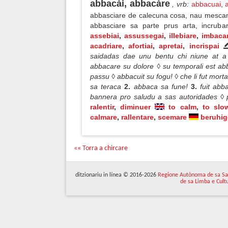
abbacài, abbacàre
, vrb
:
abbacuai
,
abbasciare de calecuna cosa, nau mescame
abbasciare sa parte prus arta, incrub
assebiai
,
assussegai
,
illebiare
,
imbacar
acadriare
,
afortiai
,
apretai
,
incrispai
saidadas dae unu bentu chi niune at a
abbacare su dolore ◊ su temporali est a
passu ◊ abbacuit su fogu! ◊ che li fut mor
sa teraca
2.
abbaca sa fune!
3.
fuit ab
bannera pro saludu a sas autoridades ◊ p
ralentir
,
diminuer
to calm
,
to slo
calmare
,
rallentare
,
scemare
beruhi
«« Torra a chircare
ditzionariu in línea © 2016-2026
Regione Autònoma de sa Sa
de sa Limba e Cult