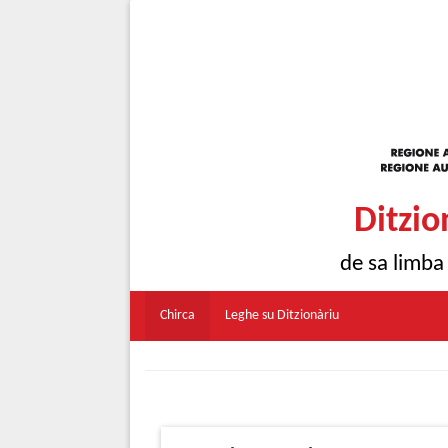
Ditzio
de sa limba
Chirca
Leghe su Ditzionàriu