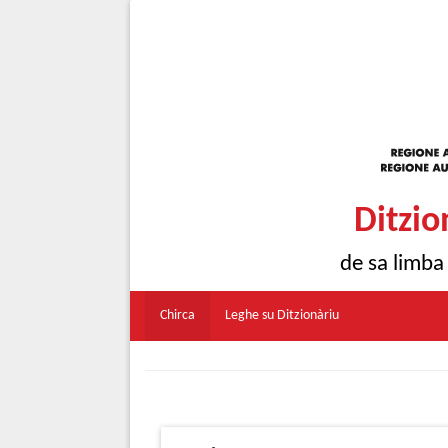
Ditzio
de sa limba
Chirca
Leghe su Ditzionàriu