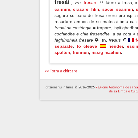
fresài
, vrb
:
fresare
fàere a fresa, i
cannire
,
crasare
,
filiri
,
sacai
,
scanniri
,
s
segare su pane de fresa ororu pro ispit
resurtare ambos de su matessi betu ca su
fresai sa castàngia
= trapare, ispitighedh
coghindhe e chie fresendhe, a sa cota ◊ s
faghíndhela fresare
ltn.
fresus
f
separate
,
to cleave
hender
,
escin
spalten
,
trennen
,
rissig machen
.
«« Torra a chircare
ditzionariu in línea © 2016-2026
Regione Autònoma de sa Sa
de sa Limba e Cult