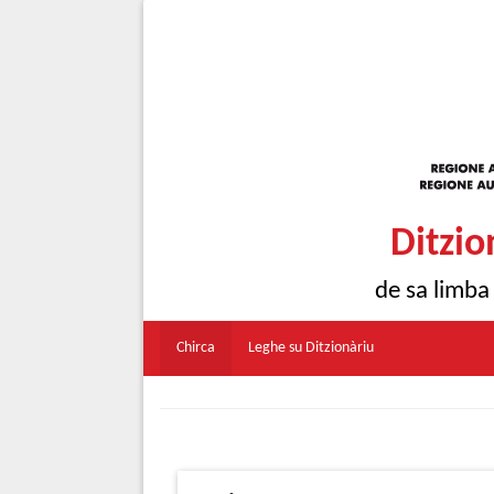
Ditzio
de sa limba
Chirca
Leghe su Ditzionàriu