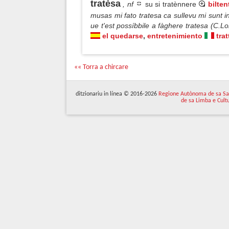
tratèsa
, nf
su si tratènnere
bilten
musas mi fato tratesa ca sullevu mi sunt 
ue t'est possíbbile a fàghere tratesa (C.L
el quedarse
,
entretenimiento
tra
«« Torra a chircare
ditzionariu in línea © 2016-2026
Regione Autònoma de sa Sa
de sa Limba e Cult