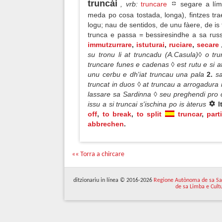
truncài
, vrb
:
truncare
segare a lím
meda po cosa tostada, longa), fintzes tr
logu; nau de sentidos, de unu fàere, de is
trunca e passa = bessiresindhe a sa rus
immutzurrare
,
istuturai
,
ruciare
,
secare
su tronu li at truncadu (A.Casula)◊ o tr
truncare funes e cadenas ◊ est rutu e si at
unu cerbu e dh'iat truncau una pala
2.
sa
truncat in duos ◊ at truncau a arrogadura i
lassare sa Sardinna ◊ seu preghendi pro c
issu a si truncai s'ischina po is àterus
l
off
,
to break
,
to split
truncar
,
parti
abbrechen
.
«« Torra a chircare
ditzionariu in línea © 2016-2026
Regione Autònoma de sa Sa
de sa Limba e Cult