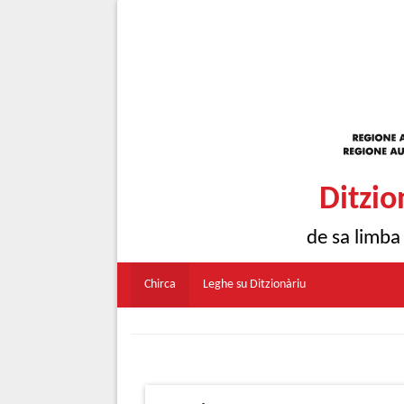
Ditzio
de sa limba
Chirca
Leghe su Ditzionàriu