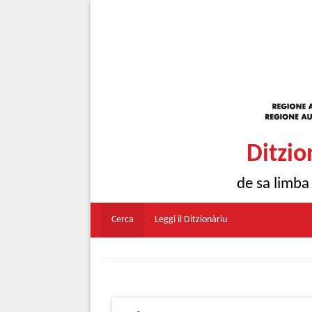
Ditzio
de sa limba
Cerca
Leggi il Ditzionàriu