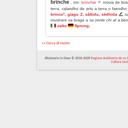
brínche
, nm
:
brínchie
móvia de botu
terra, calandho de artu a terra o faend
brincu*
,
giagu 2
,
sàltidu
,
sédhida
s
mustrare sa braga a sa zente chi at a bèn
salto
Sprung
.
«« Cerca di nuovo
ditzionariu in línea © 2016-2026
Regione Autònoma de sa 
Cultura Sar