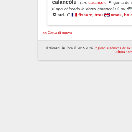
calancólu
, nm
:
carancolu
genia de i
ti apo chircadu in donzi carancolu ◊ su til
srd.
fissure
,
trou
crack
,
hol
«« Cerca di nuovo
ditzionariu in línea © 2016-2026
Regione Autònoma de sa 
Cultura Sar