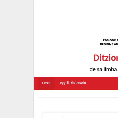
Ditzio
de sa limba
Cerca
Leggi il Ditzionàriu