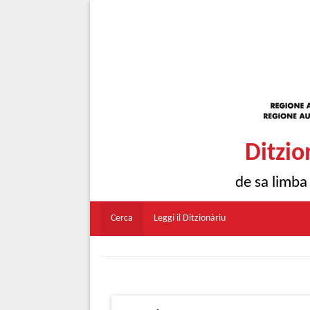
Ditzio
de sa limba
Cerca
Leggi il Ditzionàriu