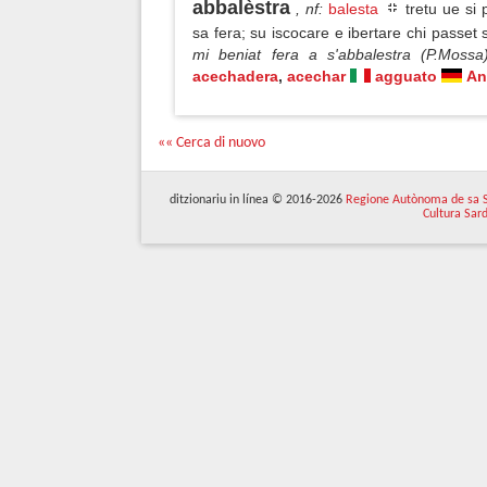
abbalèstra
, nf
:
balesta
tretu ue si
sa fera; su iscocare e ibertare chi passet
mi beniat fera a s'abbalestra (P.Moss
acechadera
,
acechar
agguato
An
«« Cerca di nuovo
ditzionariu in línea © 2016-2026
Regione Autònoma de sa 
Cultura Sar