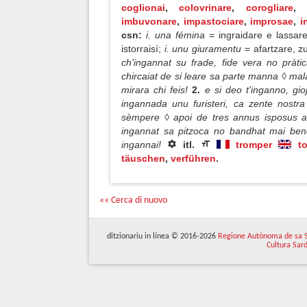
coglionai
,
colovrinare
,
corogliare
imbuvonare
,
impastociare
,
improsae
,
i
csn:
i. una fémina
= ingraidare e lassar
istorraisí;
i. unu giuramentu
= afartzare, 
ch'ingannat su frade, fide vera no pràt
chircaiat de si leare sa parte manna ◊ mal
mirara chi feis!
2.
e si deo t'inganno, gio
ingannada unu furisteri, ca zente nost
sèmpere ◊ apoi de tres annus isposus a 
ingannat sa pitzoca no bandhat mai be
ingannai!
itl.
tromper
t
täuschen
,
verführen
.
«« Cerca di nuovo
ditzionariu in línea © 2016-2026
Regione Autònoma de sa 
Cultura Sar