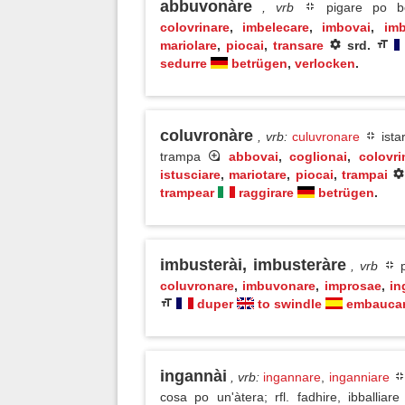
abbuvonàre
, vrb
pigare po b
colovrinare
,
imbelecare
,
imbovai
,
im
mariolare
,
piocai
,
transare
srd.
sedurre
betrügen
,
verlocken
.
coluvronàre
, vrb
:
culuvronare
ista
trampa
abbovai
,
coglionai
,
colovri
istusciare
,
mariotare
,
piocai
,
trampai
trampear
raggirare
betrügen
.
imbusterài, imbusteràre
, vrb
p
coluvronare
,
imbuvonare
,
improsae
,
in
duper
to swindle
embauca
ingannài
, vrb
:
ingannare
,
inganniare
cosa po un'àtera; rfl. fadhire, ibballiar