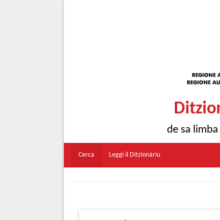
Ditzio
de sa limba
Cerca
Leggi il Ditzionàriu