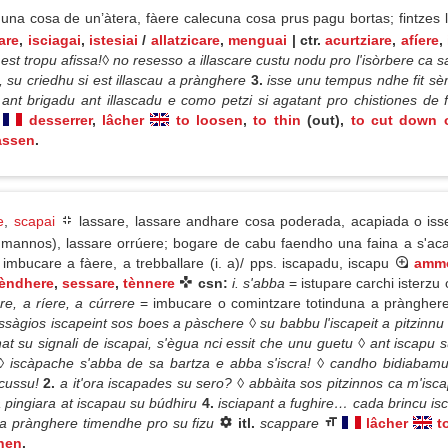
e una cosa de un’àtera, fàere calecuna cosa prus pagu bortas; fintzes
are
,
isciagai
,
istesiai
/
allatzicare
,
menguai
| ctr.
acurtziare
,
afíere
,
 est tropu afissa!◊ no resesso a illascare custu nodu pro l'isòrbere ca sa
, su criedhu si est illascau a prànghere
3.
isse unu tempus ndhe fit sè
ant brigadu ant illascadu e como petzi si agatant pro chistiones de 
desserrer
,
lâcher
to loosen
,
to thin
(out),
to cut down 
assen
.
e
,
scapai
lassare, lassare andhare cosa poderada, acapiada o isse
annos), lassare orrúere; bogare de cabu faendho una faina a s'acab
mbucare a fàere, a trebballare (i. a)/ pps. iscapadu, iscapu
ammo
èndhere
,
sessare
,
tènnere
csn:
i. s'abba
= istupare carchi isterz
re, a ríere, a cúrrere
= imbucare o comintzare totinduna a prànghere, 
àgios iscapeint sos boes a pàschere ◊ su babbu l'iscapeit a pitzinnu
 su signali de iscapai, s'ègua nci essit che unu guetu ◊ ant iscapu su
◊ iscàpache s'abba de sa bartza e abba s'iscra! ◊ candho bidiabam
 cussu!
2.
a it'ora iscapades su sero? ◊ abbàita sos pitzinnos ca m'
 pingiara at iscapau su búdhiru
4.
isciapant a fughire… cada brincu isc
a prànghere timendhe pro su fizu
itl.
scappare
lâcher
t
hen
.