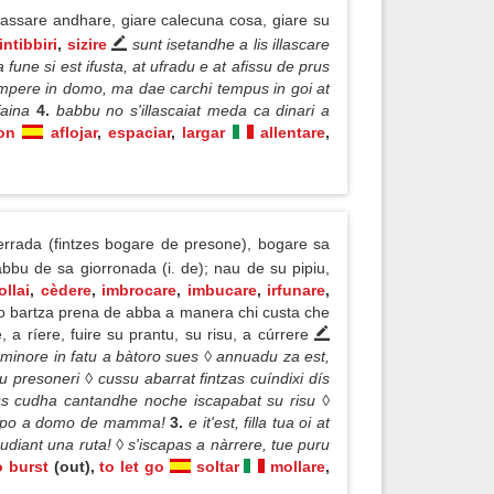
 lassare andhare, giare calecuna cosa, giare su
intibbiri
,
sizire
sunt isetandhe a lis illascare
 fune si est ifusta, at ufradu e at afissu de prus
mpere in domo, ma dae carchi tempus in goi at
faina
4.
babbu no s'illascaiat meda ca dinari a
on
aflojar
,
espaciar
,
largar
allentare
,
rrada (fintzes bogare de presone), bogare sa
bu de sa giorronada (i. de); nau de su pipiu,
llai
,
cèdere
,
imbrocare
,
imbucare
,
irfunare
,
u o bartza prena de abba a manera chi custa che
a ríere, fuire su prantu, su risu, a cúrrere
 minore in fatu a bàtoro sues ◊ annuadu za est,
 presoneri ◊ cussu abarrat fintzas cuíndixi dís
us cudha cantandhe noche iscapabat su risu ◊
iscapo a domo de mamma!
3.
e it'est, filla tua oi at
udiant una ruta! ◊ s'iscapas a nàrrere, tue puru
o burst
(out),
to let go
soltar
mollare
,