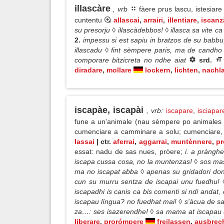
illascàre
, vrb
fàere prus lascu, istesiar
cuntentu
allascai
,
arrairi
,
illentiare
,
iscanz
su presorju ◊ illascàdebbos! ◊ illasca sa vite ca
2.
impessu si est sapiu in bratzos de su babbu
illascadu ◊ fint sèmpere paris, ma de candho 
comporare bitzicreta no ndhe aiat
srd.
diradare
,
mollare
lockern
,
lichten
,
nachl
iscapàe, iscapài
, vrb
:
iscapare
,
isciapar
fune a un'animale (nau sèmpere po animales m
cumenciare a camminare a solu; cumenciare, i
lassai
| ctr.
aferrai
,
aggarrai
,
muntènnere
,
pr
essat: nadu de sas nues, pròere;
i. a prànghe
iscapa cussa cosa, no la muntenzas! ◊ sos mass
ma no iscapat abba ◊ apenas su gridadori donat
cun su murru sentza de iscapai unu fuedhu! 
iscapadhi is canis ca bis comenti si ndi andat,
iscapau língua? no fuedhat mai! ◊ s'àcua de sa
za…: ses isazerendhe! ◊ sa mama at iscapau 
liberare
,
prorómpere
freilassen
,
ausbrec