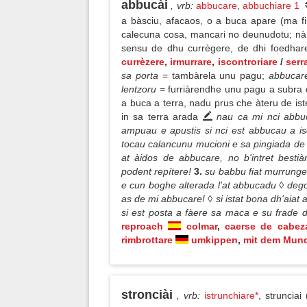
abbucài
, vrb
:
abbucare
,
abbuchiare 1
a bàsciu, afacaos, o a buca apare (ma fi
calecuna cosa, mancari no deunudotu; nàr
sensu de dhu currègere, de dhi foedhare
currèzere
,
irmurrare
,
iscontroriare
/
serr
sa porta
= tambàrela unu pagu;
abbucare
lentzoru
= furriàrendhe unu pagu a subra d
a buca a terra, nadu prus che àteru de ist
in sa terra arada
nau ca mi nci abbuc
ampuau e apustis si nci est abbucau a is
tocau calancunu mucioni e sa pingiada de s
at àidos de abbucare, no b'intret best
podent repítere!
3.
su babbu fiat murrungen
e cun boghe alterada l'at abbucadu ◊ de
as de mi abbucare! ◊ si istat bona dh'aia
si est posta a fàere sa maca e su frade 
reproach
colmar
,
caerse de cabez
rimbrottare
umkippen
,
mit dem Mund
stronciài
, vrb
:
istrunchiare*
, strunciai 