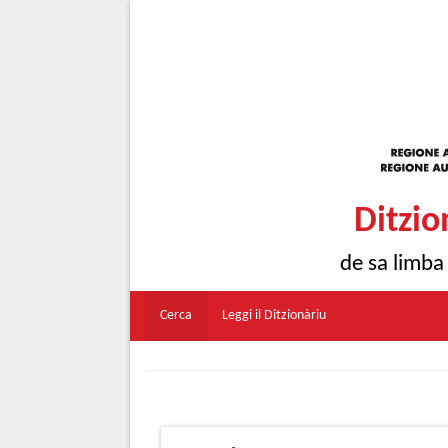
Ditzio
de sa limba
Cerca
Leggi il Ditzionàriu