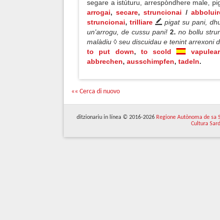
segare a istúturu, arrespòndhere male, p
arrogai
,
secare
,
struncionai
/
abboluir
struncionai
,
trilliare
pigat su pani, dh
un'arrogu, de cussu pani!
2.
no bollu stru
malàdiu ◊ seu discuidau e tenint arrexoni 
to put down
,
to scold
vapulear
abbrechen
,
ausschimpfen
,
tadeln
.
«« Cerca di nuovo
ditzionariu in línea © 2016-2026
Regione Autònoma de sa 
Cultura Sar