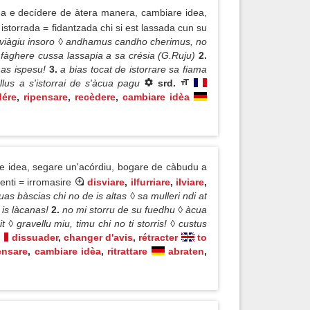
dea e decídere de àtera manera, cambiare idea,
istorrada = fidantzada chi si est lassada cun su
u viàgiu insoro ◊ andhamus candho cherimus, no
de fàghere cussa lassapia a sa crésia (G.Ruju)
2.
i as ispesu!
3.
a bias tocat de istorrare sa fiama
llus a s'istorrai de s'àcua pagu
srd.
dére
,
ripensare
,
recèdere
,
cambiare idèa
re idea, segare un'acórdiu, bogare de càbudu a
renti = irromasire
disviare
,
ilfurriare
,
ilviare
,
uas bàscias chi no de is altas ◊ sa mulleri ndi at
 is làcanas!
2.
no mi storru de su fuedhu ◊ àcua
◊ gravellu miu, timu chi no ti storris! ◊ custus
dissuader
,
changer d'avis
,
rétracter
to
ensare
,
cambiare idèa
,
ritrattare
abraten
,