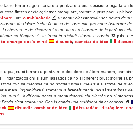
 o fàere torrare agoa, torrare a pentzare a una decisione pigada o i
cosa fintzes decídia; fintzes menguare, torrare a prus pagu / picioca 
hinare
| ctr.
cumbínchede
su bentu aiat istorradu sas naves de s
s istorrant de dolore ◊ che fia in sa de sorre mia pro ndhe l'istorrare 
lu chèrrere e de t'istorrare! ◊ tue no as a istorrare de is paràulas ch
ntzare sa tèmpera ◊ su frumi in s’istadi istorrat a coreta
prb:
me
to change one's mind
disuadir
,
cambiar de idea
dissua
are agoa, su si torrare a pentzare e decídere de àtera manera, cambia
s = fidantzados chi si sunt lassados ca no si cherent prus; storrai sa b
 storra cun sa màchina ca no podiat furriai ◊ mellus a si storrai de is àc
at a mesu ingranidura ◊ storrandi is brebeis candu nci sàrtiant foras de
ina, puru!…◊ dh'emu posta a menti timendi chi s'incràs no si storressit 
s ◊ Perdu s'est storrau de Gesús candu una serbidora dh'at connotu
back
disuadir
,
cambiar de idea
dissuadére
,
distògliere
,
rip
en
.