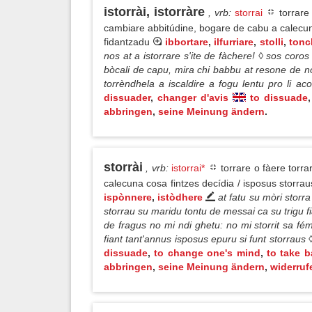
istorrài, istorràre
, vrb
:
storrai
torrare
cambiare abbitúdine, bogare de cabu a calecuna 
fidantzadu
ibbortare
,
ilfurriare
,
stolli
,
tonc
nos at a istorrare s'ite de fàchere! ◊ sos coro
bòcali de capu, mira chi babbu at resone de no 
torrèndhela a iscaldire a fogu lentu pro li aco
dissuader
,
changer d'avis
to dissuade
,
abbringen
,
seine Meinung ändern
.
storrài
, vrb
:
istorrai*
torrare o fàere torr
calecuna cosa fintzes decídia / isposus storrau
ispònnere
,
istòdhere
at fatu su mòri storra
storrau su maridu tontu de messai ca su trigu fi
de fragus no mi ndi ghetu: no mi storrit sa fém
fiant tant'annus isposus epuru si funt storrau
dissuade
,
to change one's mind
,
to take 
abbringen
,
seine Meinung ändern
,
widerruf