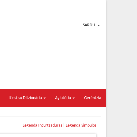
SARDU
It'est su Ditzionàriu
Agiutòriu
Gerèntzia
Legenda Incurtzaduras
|
Legenda Sìmbulos