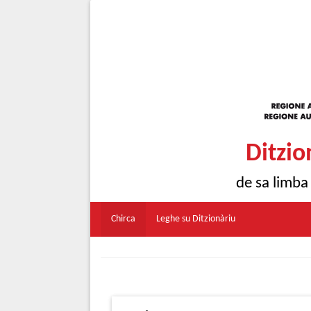
Ditzio
de sa limba
Chirca
Leghe su Ditzionàriu