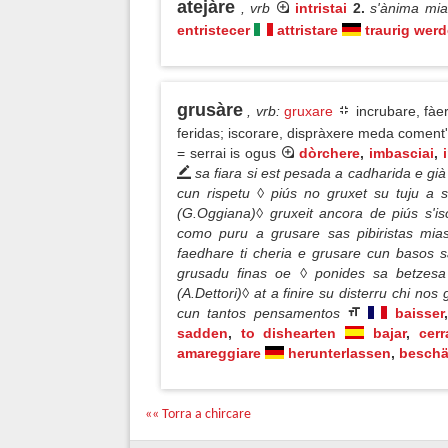
atejàre
, vrb
intristai
2.
s'ànima mia
entristecer
attristare
traurig wer
grusàre
, vrb
:
gruxare
incrubare, fàer
feridas; iscorare, dispràxere meda coment'
= serrai is ogus
dòrchere
,
imbasciai
,
sa fiara si est pesada a cadharida e gi
cun rispetu ◊ piús no gruxet su tuju a s
(G.Oggiana)◊ gruxeit ancora de piús s'is
como puru a grusare sas pibiristas mias
faedhare ti cheria e grusare cun basos s
grusadu finas oe ◊ ponides sa betzesa
(A.Dettori)◊ at a finire su disterru chi n
cun tantos pensamentos
baisser
,
sadden
,
to dishearten
bajar
,
cerr
amareggiare
herunterlassen
,
besch
«« Torra a chircare