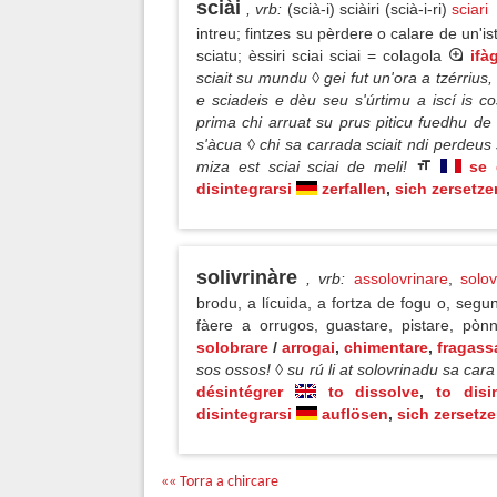
sciài
, vrb
:
(scià-i) sciàiri (scià-i-ri)
sciari
intreu; fintzes su pèrdere o calare de un'is
sciatu; èssiri sciai sciai = colagola
ifà
sciait su mundu ◊ gei fut un'ora a tzérrius, 
e sciadeis e dèu seu s'úrtimu a iscí is cos
prima chi arruat su prus piticu fuedhu de 
s'àcua ◊ chi sa carrada sciait ndi perdeus
miza est sciai sciai de meli!
se 
disintegrarsi
zerfallen
,
sich zersetze
solivrinàre
, vrb
:
assolovrinare
,
solov
brodu, a lícuida, a fortza de fogu o, segun
fàere a orrugos, guastare, pistare, pòn
solobrare
/
arrogai
,
chimentare
,
fragass
sos ossos! ◊ su rú li at solovrinadu sa cara
désintégrer
to dissolve
,
to disi
disintegrarsi
auflösen
,
sich zersetz
«« Torra a chircare