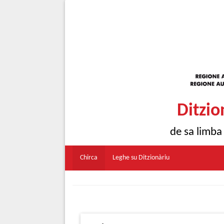
Ditzio
de sa limba
Chirca
Leghe su Ditzionàriu