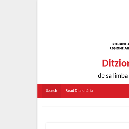
Ditzio
de sa limba
Search
Read Ditzionàriu