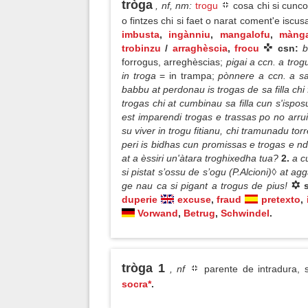
tròga
, nf, nm
:
trogu
cosa chi si cuncor
o fintzes chi si faet o narat coment'e iscus
imbusta
,
ingànniu
,
mangalofu
,
màng
trobinzu
/
arraghèscia
,
frocu
csn:
b
forrogus, arreghèscias;
pigai a ccn. a trog
in troga
= in trampa;
pònnere a ccn. a sa
babbu at perdonau is trogas de sa filla chi 
trogas chi at cumbinau sa filla cun s'ispo
est imparendi trogas e trassas po no arrui
su viver in trogu fitianu, chi tramunadu torr
peri is bidhas cun promissas e trogas e nd
at a èssiri un'àtara troghixedha tua?
2.
a c
si pistat s’ossu de s’ogu (P.Alcioni)◊ at a
ge nau ca si pigant a trogus de pius!
duperie
excuse
,
fraud
pretexto
,
Vorwand
,
Betrug
,
Schwindel
.
tròga 1
, nf
parente de intradura
socra*
.