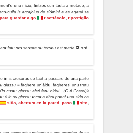
ment'e unu níciu, fintzes cun tàula a metade, a
iscruculla is arcajolus de s'ómini e as agatai sa
para guardar algo
ricettàcolo
,
ripostìglio
ant fatu pro serrare su terrinu est meda
srd.
o in is cresuras ue faet a passare de una parte
nu giassu
= fàghere un'àidu, fàgheresi unu tretu
ch'in custu giassu aisti fatu nidu!…(G.A.Cossu)◊
rtu ◊ in su giassu tocat a dhoi ponni una sida ca
sitio
,
abertura en la pared
,
paso
sito
,
e sas cassarolas apicadas a sas paradas de sa