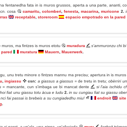
a fentanedha fata in is muros grussos, aperta a una parte, ananti, co
ccn. cosa
camaritu
,
colomberi
,
fenesta
,
macarina
,
muricone
2.
rras
receptable
,
storeroom
espacio empotrado en la pared 
 muros, ma fintzes is muros etotu
muradura
s'ammuronzu chi bi 
pared
muratura
Mauern
,
Mauerwerk
.
ogu, unu tretu minore o fintzes mannu ma precisu; apertura in is muros 
u
,
ingiassu
csn:
a giassus a giassus
= de tretu in tretu;
obèrriri u
us
= mancante, cun s'imbaga ue bi mancat dente
si l'aia ischidu 
dhoi fiat unu giassu totu àcua e ludu
2.
in su cungiau fiat su giassu obe
a nci fai passai is brebeis a su cungiadedhu miu!
endroit
site
g
.
si paret, a un'ala, una pinna, un'afaciada
muru
fagheit trèmer