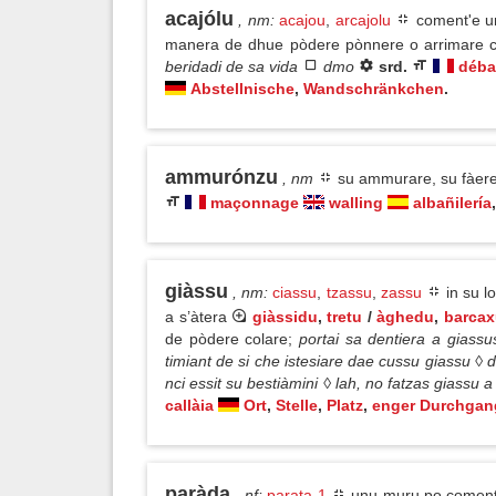
acajólu
, nm
:
acajou
,
arcajolu
coment'e un
manera de dhue pòdere pònnere o arrimare 
beridadi de sa vida
dmo
srd.
déba
Abstellnische
,
Wandschränkchen
.
ammurónzu
, nm
su ammurare, su fàere
maçonnage
walling
albañilería
,
giàssu
, nm
:
ciassu
,
tzassu
,
zassu
in su l
a s’àtera
giàssidu
,
tretu
/
àghedu
,
barcax
de pòdere colare;
portai sa dentiera a giass
timiant de si che istesiare dae cussu giassu ◊ 
nci essit su bestiàmini ◊ lah, no fatzas giassu 
callàia
Ort
,
Stelle
,
Platz
,
enger Durchgan
paràda
, nf
:
parata 1
unu muru po comente 