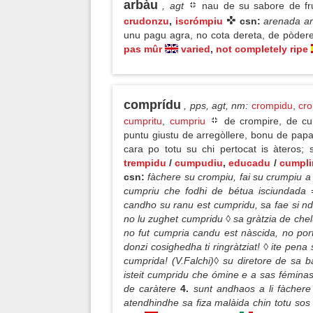
arbàu
, agt
nau de su sabore de fr
crudonzu
,
iscrómpiu
csn:
arenada a
unu pagu agra, no cota dereta, de pòde
pas mûr
varied
,
not completely ripe
comprídu
, pps, agt, nm
:
crompidu
,
cr
cumpritu
,
cumpriu
de crompire, de cum
puntu giustu de arregòllere, bonu de papa
cara po totu su chi pertocat is àteros; 
trempidu
/
cumpudiu
,
educadu
/
cumpl
csn:
fàchere su crompiu, fai su crumpiu 
cumpriu che fodhi de bétua isciundada
candho su ranu est cumpridu, sa fae si nd
no lu zughet cumpridu ◊ sa gràtzia de chel
no fut cumpria candu est nàscida, no po
donzi cosighedha ti ringràtziat! ◊ ite pen
cumprida! (V.Falchi)◊ su diretore de sa 
isteit cumpridu che ómine e a sas fémina
de caràtere
4.
sunt andhaos a li fàcher
atendhindhe sa fiza malàida chin totu sos