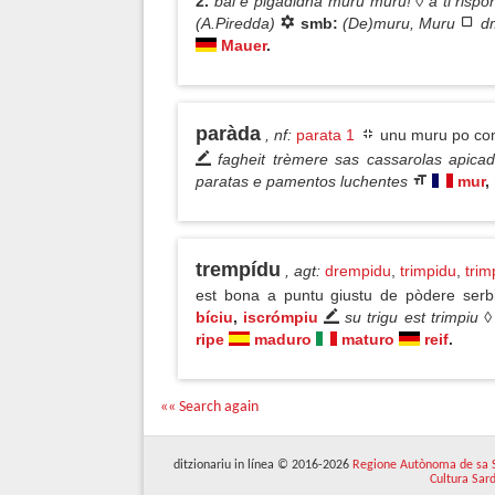
2.
bai e pigadidha muru muru! ◊ a ti rispo
(A.Piredda)
smb:
(De)muru, Muru
d
Mauer
.
paràda
, nf
:
parata 1
unu muru po come
fagheit trèmere sas cassarolas apica
paratas e pamentos luchentes
mur
,
trempídu
, agt
:
drempidu
,
trimpidu
,
trim
est bona a puntu giustu de pòdere ser
bíciu
,
iscrómpiu
su trigu est trimpiu 
ripe
maduro
maturo
reif
.
«« Search again
ditzionariu in línea © 2016-2026
Regione Autònoma de sa 
Cultura Sar