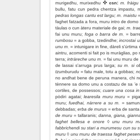
murigedhu, murixedhu
csn:
m. fràig
bullu, fatu cun pedra chentza impastu, m
pedras longas cantu est largu; m. maistu
=
faghet fatzada a fora, muru intro de dom
tàulas o cun àteru materiale de gai;
m. tra
fai unu muru;
foga o barra de m.
= barr
rumbosu
= a gobba, tzedindhe;
incrostai 
unu m.
= intunigare in fine, dàreli s'úrtim
aintru, acomenti si fait po is muràglias, p
terra;
intràreche unu m.
= fai unu muru de 
de lassai s'arruga prus larga;
su m. si obe
tzumburudu
= fatu male, totu a gobbas;
no
no andhat bene de peruna manera, chi no 
tènnere sa domo unu a costazu de sa ’e 
cortiles, de possessos;
cuare una cosa in 
pòdiri agatai;
learesila muru muru
= piga
muru;
fuedhai, nàrrere a su m.
= samuna
debbadas;
erba de murus
= erba de santa
de muru
= tallaranis;
danna, giana, giann
faghet bellesa e onore ◊ unu muru ma
fabbrichendi su stari a murumesu cun su s
muru ◊ unu muru de traessa faghet pesendh