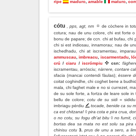
ripe
maduro
,
amable
maturo
,
com
cótu
, pps, agt, nm
de còchere in totu
cotura; nau de unu colore, chi est forte o
bonu de papare; de ccn. chi at bufau, chi 
chi si est indiosau, innamorau; nau de un
ischedhadu, chi at iscramentau, impara
ammuscau
,
imbreacu
,
iscarmentadu
,
l
crú
/
ciaru
/
iscrómpiu
csn:
fàgher
iscramentau, arrósciu;
nàrrere, contare ca
sfacia (mancai contendi fàulas);
èssere d
coitat coghindhe, chi coghet bene a budhi
mala, chi faghet male e no si currezet, mal
de su sole forte, a fortza de leare sole in 
bellu de colore;
cotu de su sidi
= sidid
imbriagu pérdiu
tocade, benide ca su màn
ca est chitzana! ◊ pira cota e pira crua, d
o no cotu, su fogu dh'at bitu ◊ no fumit, c
bortas dea sa mata no est solu sa pira 
chinisu cotu
3.
prus de unu a sero, a li