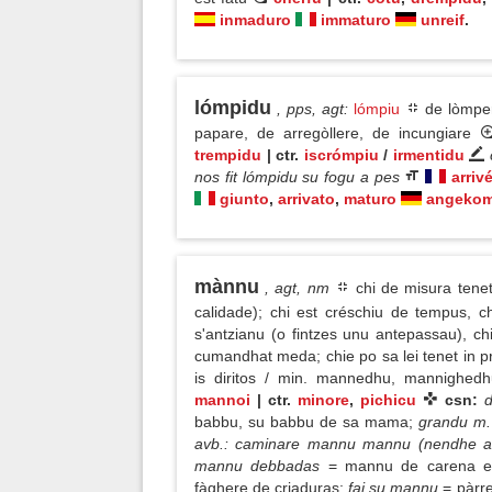
inmaduro
immaturo
unreif
.
lómpidu
, pps, agt
:
lómpiu
de lòmpere
papare, de arregòllere, de incungiare
trempidu
| ctr.
iscrómpiu
/
irmentidu
nos fit lómpidu su fogu a pes
arriv
giunto
,
arrivato
,
maturo
angeko
mànnu
, agt, nm
chi de misura tene
calidade); chi est créschiu de tempus, c
s'antzianu (o fintzes unu antepassau), ch
cumandhat meda; chie po sa lei tenet in p
is diritos / min. mannedhu, mannighe
mannoi
| ctr.
minore
,
pichicu
csn:
babbu, su babbu de sa mama;
grandu m
avb.: caminare mannu mannu (nendhe a 
mannu debbadas
= mannu de carena e 
fàghere de criaduras;
fai su mannu
= pàrr