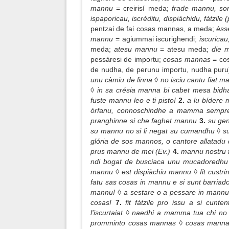
mannu
= creirisí meda;
frade mannu, so
ispaporicau, iscréditu, dispiàchidu, fàtzile
pentzai de fai cosas mannas, a meda;
èss
mannu
= agiummai iscurighendi;
iscurica
meda;
atesu mannu
= atesu meda;
die m
pessàresi de importu;
cosas mannas
= co
de nudha, de perunu importu, nudha puru
unu càmiu de linna ◊ no isciu cantu fiat
◊ in sa crésia manna bi cabet mesa bid
fuste mannu leo e ti pisto!
2.
a lu bídere 
òrfanu, connoschindhe a mamma sempre i
pranghinne si che faghet mannu
3.
su gen
su mannu no si li negat su cumandhu ◊ s
glória de sos mannos, o cantore allatadu 
prus mannu de mei (Ev.)
4.
mannu nostru f
ndi bogat de busciaca unu mucadoredhu 
mannu ◊ est dispiàchiu mannu ◊ fit custri
fatu sas cosas in mannu e si sunt barriad
mannu! ◊ a sestare o a pessare in mannu 
cosas!
7.
fit fàtzile pro issu a si cun
l'iscurtaiat ◊ naedhi a mamma tua chi no
promminto cosas mannas ◊ cosas mannas at