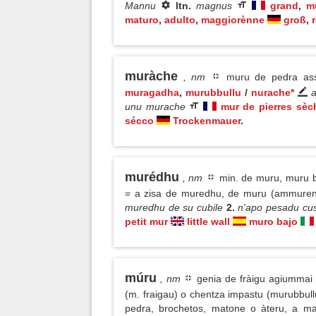
Mannu
ltn.
magnus
grand
,
m
maturo
,
adulto
,
maggiorènne
groß
,
r
muràche
, nm
muru de pedra asse
muragadha
,
murubbullu
/
nurache*
a
unu murache
mur de pierres sèc
sécco
Trockenmauer
.
murédhu
, nm
min. de muru, muru b
= a zisa de muredhu, de muru (ammure
muredhu de su cubile
2.
n'apo pesadu cu
petit mur
little wall
muro bajo
múru
, nm
genia de fràigu agiummai 
(m. fraigau) o chentza impastu (murubbul
pedra, brochetos, matone o àteru, a m