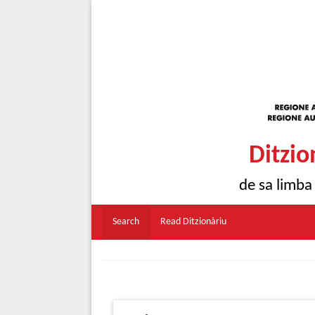
Ditzio
de sa limba
Search
Read Ditzionàriu