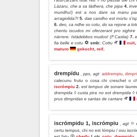
l'afurcarzant istat reu ◊ no passat die ch
Làzaru, che a sa làdhera, che pipa
4.
inv
mundhu!) est a nos dare sa manu pari
arragiolida?!
5.
dae candho est mortu s'isp
6.
deo, ca ndhe so cotu, do sa rejone a tot
chentu iscudos mi oferzerant pro sighire
nàrrere: Istàdebbos mudos! (F.Castia)
7.
e
fia belle e cotu
smb:
Cottu
cuit
,
maturo
gekocht
,
reif
.
drempídu
, pps, agt
:
addrempiu
,
dimpr
calecunu frutu o cosa chi creschet o c
iscrómpiu
2.
est tempus de sonare launed
drempida ◊ custa pira no est drempida ◊ 
prus dimpridas e santas de cantare
iscrómpidu 1, iscrómpiu
, agt
c
certu tempus, chi no est lómpiu / ovu iscr
est fatu
cherfu
| ctr.
cotu
,
drempidu
,