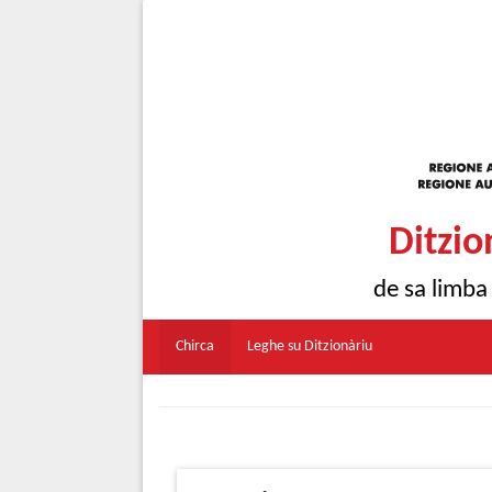
Ditzio
de sa limba
Chirca
Leghe su Ditzionàriu