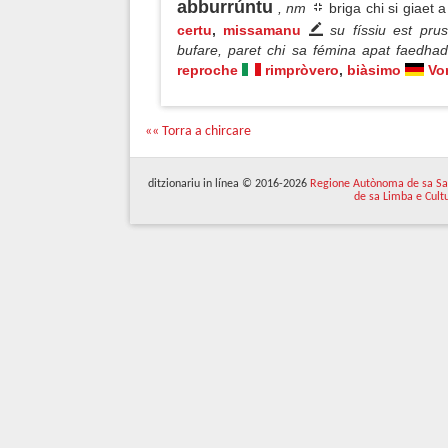
abburrúntu
, nm
briga chi si giaet 
certu
,
missamanu
su físsiu est pru
bufare, paret chi sa fémina apat faedh
reproche
rimpròvero
,
biàsimo
Vo
«« Torra a chircare
ditzionariu in línea © 2016-2026
Regione Autònoma de sa Sa
de sa Limba e Cult