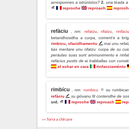
arresponnes a istrúntzios?
2.
una tirada a 
reproche
reproach
reproch
refàciu
, nm
:
refatzu
,
rifatzu
,
rinfàci
betandhosidha a curpa, coment'e a bri
rimbicu
,
sfacidhamentu
mai unu refatz
tias meritare unu rifatzu: curpa de su cu
peràulas suas sunt ammunimentu e rinfatz
refàcius pustis de ai trabballau cun cunsié
el echar en cara
rinfacciaménto
rimbícu
, nm
:
rumbicu
su rumbica
refàciu
su giòvanu fit contendhe de sos
srd.
reproche
reproach
rep
«« Torra a chircare