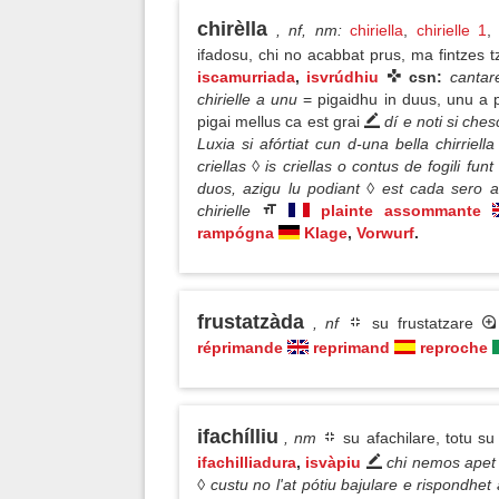
chirèlla
, nf, nm
:
chiriella
,
chirielle 1
ifadosu, chi no acabbat prus, ma fintzes 
iscamurriada
,
isvrúdhiu
csn:
cantar
chirielle a unu
= pigaidhu in duus, unu a 
pigai mellus ca est grai
dí e noti si ches
Luxia si afórtiat cun d-una bella chirrie
criellas ◊ is criellas o contus de fogili fu
duos, azigu lu podiant ◊ est cada sero a
chirielle
plainte assommante
rampógna
Klage
,
Vorwurf
.
frustatzàda
, nf
su frustatzare
réprimande
reprimand
reproche
ifachílliu
, nm
su afachilare, totu s
ifachilliadura
,
isvàpiu
chi nemos apet d
◊ custu no l'at pótiu bajulare e rispondhet a