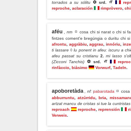
torrados a su sólitu
srd.
rep
reproche
,
aclaración
rimpròvero
,
ch
aféu
, nm
cosa chi si narat o chi si 
fintzes coment'e bregúngia o duritu chi si
afrontu
,
aggràbiu
,
aggrau
,
innóriu
,
inz
ti lassare ◊ lu ponent in afeu: iscuru a c
afeu passat su cristianu
2.
mi lasso s'o
(Zicconi Tanchis)
srd.
repro
rinfàccio
,
biàsimo
Vorwurf
,
Tadeln
.
apoboretàda
, nf
:
pabarotada
cosa 
abburruntu
,
atzúrridu
,
bria
,
missaman
artzat mancu de cristas si tue la cuntrist
reproach
reproche
,
reprensión
r
Verweis
.