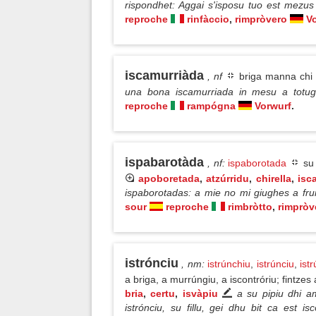
rispondhet: Aggai s'isposu tuo est mezu
reproche
rinfàccio
,
rimpròvero
V
iscamurriàda
, nf
briga manna chi 
una bona iscamurriada in mesu a totu
reproche
rampógna
Vorwurf
.
ispabarotàda
, nf
:
ispaborotada
su 
apoboretada
,
atzúrridu
,
chirella
,
isc
ispaborotadas: a mie no mi giughes a frun
sour
reproche
rimbròtto
,
rimpròv
istrónciu
, nm
:
istrúnchiu
,
istrúnciu
,
ist
a briga, a murrúngiu, a iscontróriu; fintzes 
bria
,
certu
,
isvàpiu
a su pipiu dhi a
istrónciu, su fillu, gei dhu bit ca est i