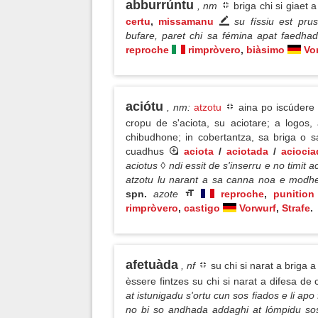
abburrúntu
, nm
briga chi si giaet 
certu
,
missamanu
su físsiu est pru
bufare, paret chi sa fémina apat faedh
reproche
rimpròvero
,
biàsimo
Vo
aciótu
, nm
:
atzotu
aina po iscúdere f
cropu de s'aciota, su aciotare; a logos,
chibudhone; in cobertantza, sa briga o s
cuadhus
aciota
/
aciotada
/
aciocia
aciotus ◊ ndi essit de s'inserru e no timit ac
atzotu lu narant a sa canna noa e modhe
spn.
azote
reproche
,
punition
rimpròvero
,
castigo
Vorwurf
,
Strafe
.
afetuàda
, nf
su chi si narat a briga a
èssere fintzes su chi si narat a difesa de
at istunigadu s'ortu cun sos fiados e li ap
no bi so andhada addaghi at lómpidu so