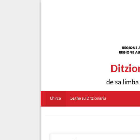
Ditzio
de sa limba
Chirca
Leghe su Ditzionàriu