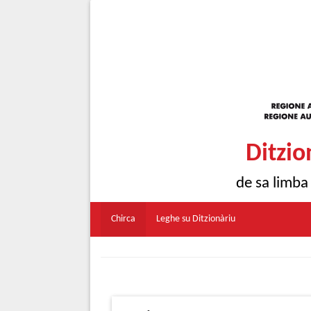
Ditzio
de sa limba
Chirca
Leghe su Ditzionàriu