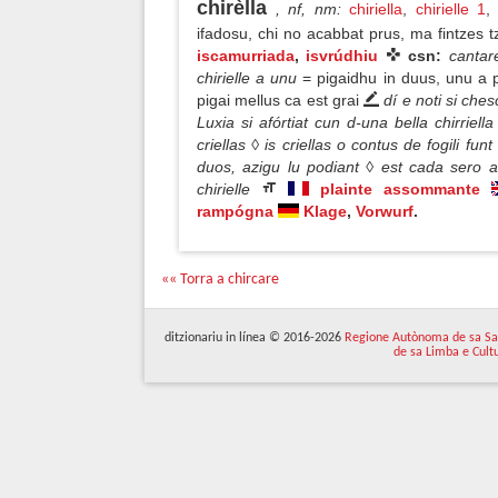
chirèlla
, nf, nm
:
chiriella
,
chirielle 1
ifadosu, chi no acabbat prus, ma fintzes 
iscamurriada
,
isvrúdhiu
csn:
cantar
chirielle a unu
= pigaidhu in duus, unu a 
pigai mellus ca est grai
dí e noti si ches
Luxia si afórtiat cun d-una bella chirrie
criellas ◊ is criellas o contus de fogili fu
duos, azigu lu podiant ◊ est cada sero a
chirielle
plainte assommante
rampógna
Klage
,
Vorwurf
.
«« Torra a chircare
ditzionariu in línea © 2016-2026
Regione Autònoma de sa Sa
de sa Limba e Cult