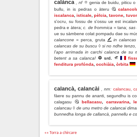
calànca
, nf
genia de buidu, piticu o 
bullu, in is pedras o àteru
calancol
iscalanca
,
isticale
,
pèlcia
,
tavone
,
tuvo
s'ocru, su fossu de s'ossu ue est incalan
pedra e àtera;
c. de frommica
= tana;
sas 
ue su sàmbene colat pompadu dae su mús
calancone
= perca, gruta
in calancas
calancas de su buscu ◊ si no ndhe tenzo,
l'apo arrimada in carchi calanca de su
betent a sa calanca!
srd.
fiss
fenditura profónda
,
occhiàia
,
òrbita
calancà, calancài
, nm
:
calancau
,
c
fàere su pannu de ananti, segundhu is c
calagasu
bellacasu
,
carravarina
,
l
calancau ◊ de unu metro de calancai dimand
bunnedha longa de callancà, pannellu e co
«« Torra a chircare