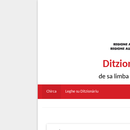
Ditzio
de sa limba
Chirca
Leghe su Ditzionàriu