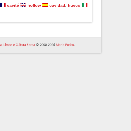
cavité
hollow
cavidad
,
hueco
 sa Limba e Cultura Sarda
© 2000-2026
Mario Puddu
.