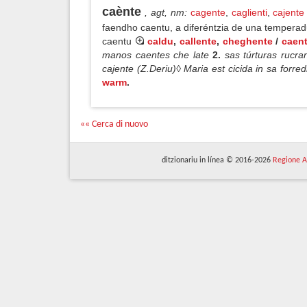
caènte
, agt, nm
:
cagente
,
caglienti
,
cajente
faendho caentu, a diferéntzia de una temperadu
caentu
caldu
,
callente
,
cheghente
/
caen
manos caentes che late
2.
sas túrturas rucra
cajente (Z.Deriu)◊ Maria est cicida in sa forr
warm
.
«« Cerca di nuovo
ditzionariu in línea © 2016-2026
Regione A