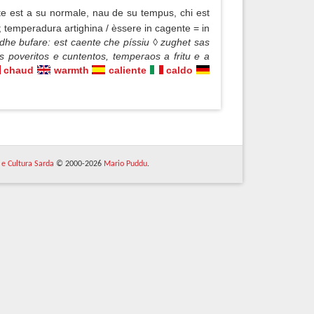
e est a su normale, nau de su tempus, chi est
 temperadura artighina / èssere in cagente = in
dhe bufare: est caente che píssiu ◊ zughet sas
 poveritos e cuntentos, temperaos a fritu e a
chaud
warmth
caliente
caldo
 e Cultura Sarda
© 2000-2026
Mario Puddu
.