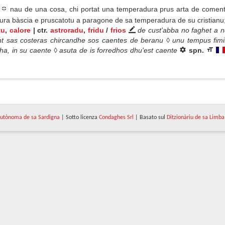
nau de una cosa, chi portat una temperadura prus arta de coment
ra bàscia e pruscatotu a paragone de sa temperadura de su cristianu;
tu
,
calore
| ctr.
astroradu
,
fridu
/
frios
de cust'abba no faghet a n
nt sas costeras chircandhe sos caentes de beranu ◊ unu tempus fimis
edha, in su caente ◊ asuta de is forredhos dhu'est caente
spn.
utònoma de sa Sardigna
| Sotto licenza
Condaghes Srl
| Basato sul
Ditzionàriu de sa Limba