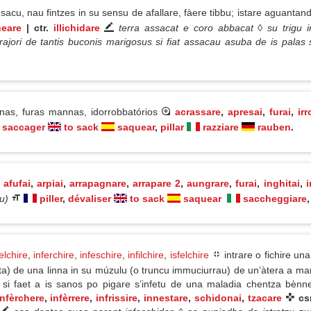
acu, nau fintzes in su sensu de afallare, fàere tibbu; istare aguantandh
eare
| ctr.
illichidare
terra assacat e coro abbacat ◊ su trigu 
ajori de tantis buconis marigosus si fiat assacau asuba de is palas
as, furas mannas, idorrobbatórios
acrassare
,
apresai
,
furai
,
ir
saccager
to sack
saquear
,
pillar
razziare
rauben
.
afufai
,
arpiai
,
arrapagnare
,
arrapare 2
,
aungrare
,
furai
,
inghitai
,
i
u)
piller
,
dévaliser
to sack
saquear
saccheggiare
,
elchire
,
inferchire
,
infeschire
,
infilchire
,
isfelchire
intrare o fichire un
ta) de una linna in su múzulu (o truncu immuciurrau) de un’àtera a man
i si faet a is sanos po pigare s’infetu de una maladia chentza b
infèrchere
,
infèrrere
,
infrissire
,
innestare
,
schidonai
,
tzacare
cs