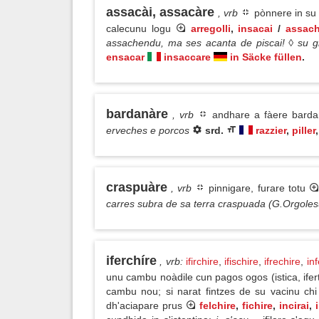
assacài, assacàre
, vrb
pònnere in su s
calecunu logu
arregolli
,
insacai
/
assach
assachendu, ma ses acanta de piscai! ◊ su gr
ensacar
insaccare
in Säcke füllen
.
bardanàre
, vrb
andhare a fàere bardan
erveches e porcos
srd.
razzier
,
piller
,
craspuàre
, vrb
pinnigare, furare totu
carres subra de sa terra craspuada (G.Orgoles
iferchíre
, vrb
:
ifirchire
,
ifischire
,
ifrechire
,
inf
unu cambu noàdile cun pagos ogos (istica, ifer
cambu nou; si narat fintzes de su vacinu ch
dh'aciapare prus
felchire
,
fichire
,
incirai
,