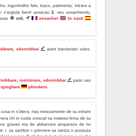
o, ingurtindho fele, tzacu, patimentu; intrare a
in s'argiola benit assacau
2.
seu assachendu,
 suas
srd.
ensacher
to sack
robbare
,
sdorrobbai
aiant bardanatu vulos,
rrobbare
,
runtzinare
,
sdorrobbai
paso sas
spogliare
plündern
.
a cosa in s’àtera, nau mescamente de su intrare
era chi in custa crescat sa matessi linna de su
ènnere graves ma de abbarrare amparaos de no
n:
i. sa sartitza
= pònnere sa sartza o purpuza