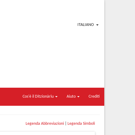
ITALIANO
Cos'è il Ditzionàriu
Aiuto
Crediti
Legenda Abbreviazioni
|
Legenda Simboli