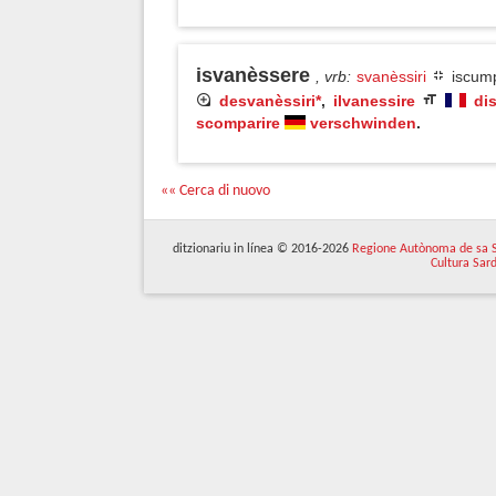
isvanèssere
, vrb
:
svanèssiri
iscump
desvanèssiri*
,
ilvanessire
dis
scomparire
verschwinden
.
«« Cerca di nuovo
ditzionariu in línea © 2016-2026
Regione Autònoma de sa 
Cultura Sar