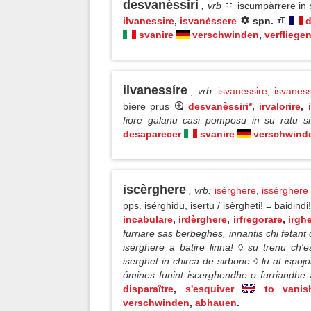
desvanèssiri
, vrb
iscumpàrrere in 
ilvanessire
,
isvanèssere
spn.
d
svanire
verschwinden
,
verfliege
ilvanessíre
, vrb
:
isvanessire
,
isvaness
bíere prus
desvanèssiri*
,
irvalorire
,
fiore galanu casi pomposu in su ratu si 
desaparecer
svanire
verschwind
iscèrghere
, vrb
:
isèrghere
,
issèrghere
pps. isérghidu, isertu / isèrgheti! = baidin
incabulare
,
irdèrghere
,
irfregorare
,
irgh
furriare sas berbeghes, innantis chi fetan
isèrghere a batire linna! ◊ su trenu ch'e
iserghet in chirca de sirbone ◊ lu at ispo
ómines funint iscerghendhe o furriandhe
disparaître
,
s'esquiver
to vanis
verschwinden
,
abhauen
.