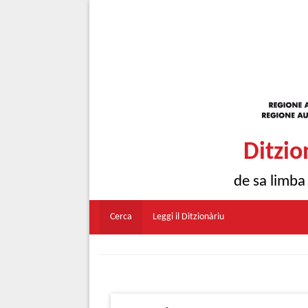
Ditzio
de sa limba
Cerca
Leggi il Ditzionàriu