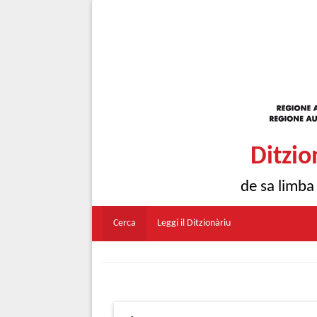
Ditzio
de sa limba
Cerca
Leggi il Ditzionàriu