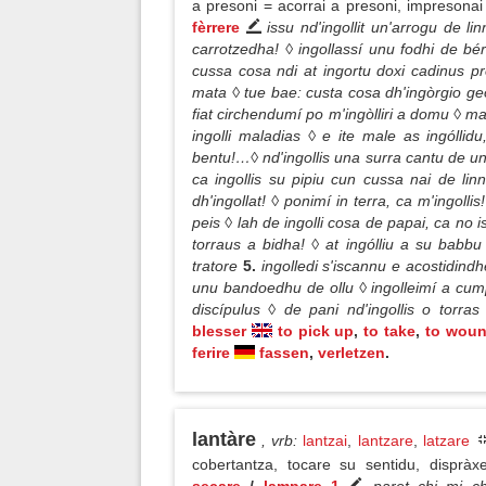
a presoni = acorrai a presoni, impresona
fèrrere
issu nd'ingollit un'arrogu de l
carrotzedha! ◊ ingollassí unu fodhi de bé
cussa cosa ndi at ingortu doxi cadinus pre
mata ◊ tue bae: custa cosa dh'ingòrgio ge
fiat circhendumí po m'ingòlliri a domu ◊ m
ingolli maladias ◊ e ite male as ingóllid
bentu!…◊ nd'ingollis una surra cantu de unu
ca ingollis su pipiu cun cussa nai de li
dh'ingollat! ◊ ponimí in terra, ca m'ingollis
peis ◊ lah de ingolli cosa de papai, ca no isc
torraus a bidha! ◊ at ingólliu a su bab
tratore
5.
ingolledi s'iscannu e acostidindhe
unu bandoedhu de ollu ◊ ingolleimí a cump
discípulus ◊ de pani nd'ingollis o torras
blesser
to pick up
,
to take
,
to wou
ferire
fassen
,
verletzen
.
lantàre
, vrb
:
lantzai
,
lantzare
,
latzare
cobertantza, tocare su sentidu, disprà