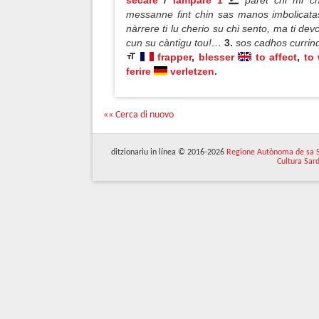
secare
/
lampare 1
paret chi mi c
messanne fint chin sas manos imbolicatas
nàrrere ti lu cherio su chi sento, ma ti de
cun su càntigu tou!…
3.
sos cadhos currin
frapper
,
blesser
to affect
,
to
ferire
verletzen
.
«« Cerca di nuovo
ditzionariu in línea © 2016-2026
Regione Autònoma de sa 
Cultura Sar