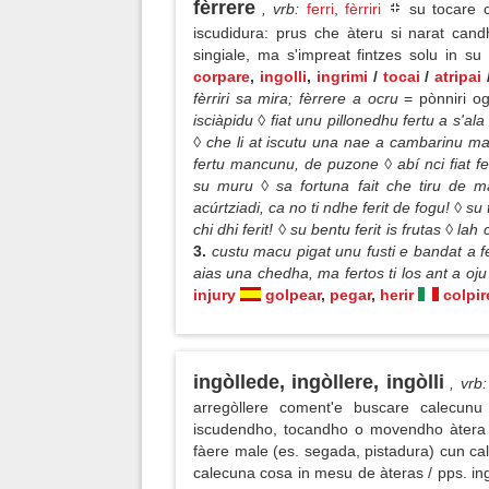
fèrrere
, vrb
:
ferri
,
fèrriri
su tocare c
iscudidura: prus che àteru si narat cand
singiale, ma s'impreat fintzes solu in s
corpare
,
ingolli
,
ingrimi
/
tocai
/
atripai
fèrriri sa mira;
fèrrere a ocru
= pònniri 
isciàpidu ◊ fiat unu pillonedhu fertu a s'ala
◊ che li at iscutu una nae a cambarinu ma
fertu mancunu, de puzone ◊ abí nci fiat fe
su muru ◊ sa fortuna fait che tiru de man
acúrtziadi, ca no ti ndhe ferit de fogu! ◊ su 
chi dhi ferit! ◊ su bentu ferit is frutas ◊ l
3.
custu macu pigat unu fusti e bandat a fe
aias una chedha, ma fertos ti los ant a oj
injury
golpear
,
pegar
,
herir
colpir
ingòllede, ingòllere, ingòlli
, vrb
:
arregòllere coment'e buscare calecunu
iscudendho, tocandho o movendho àtera c
fàere male (es. segada, pistadura) cun cal
calecuna cosa in mesu de àteras / pps. ingóll