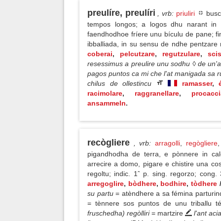
preulíre, preulíri
, vrb
:
priuliri
busca
tempos longos; a logos dhu narant in
faendhodhoe fríere unu bículu de pane; fi
ibballiada, in su sensu de ndhe pentzar
coberai
,
pelcutzare
,
regutzulare
,
sci
resessimus a preulire unu sodhu ◊ de un'a
pagos puntos ca mi che l'at manigada sa ruga
chilus de ollestincu
ramasser
,
racimolare
,
raggranellare
,
procacci
ansammeln
.
recògliere
, vrb
:
arragolli
,
regògliere
pigandhodha de terra, e pònnere in cal
arrecire a domo, pigare e chistire una cos
regoltu; indic. 1ˆ p. sing. regorzo; cong.
arregoglire
,
bòdhere
,
bodhire
,
tòdhere
su partu
= atèndhere a sa fémina parturin
= tènnere sos puntos de unu triballu té
fruschedha) regòlliri
= martzire
l'ant ac