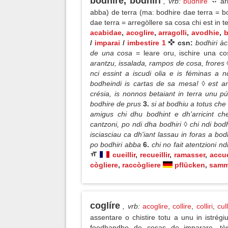
bodhíre, bodhíri
, vrb
:
budhire
arr
abba) de terra (ma: bodhire dae terra = b
dae terra = arregòllere sa cosa chi est in 
acabidae
,
acoglire
,
arragolli
,
avodhie
,
b
/
imparai
/
imbestire 1
csn:
bodhiri à
de una cosa
= leare oru, ischire una c
arantzu, issalada, rampos de cosa, frores ◊
nci essint a iscudi olia e is féminas a n
bodheindi is cartas de sa mesa! ◊ est a
crésia, is nonnos betaiant in terra unu p
bodhire de prus
3.
si at bodhiu a totus che
amigus chi dhu bodhint e dh'arricint c
cantzoni, po ndi dha bodhiri ◊ chi ndi bodh
isciasciau ca dh'iant lassau in foras a bod
po bodhiri abba
6.
chi no fait atentzioni 
cueillir
,
recueillir
,
ramasser
,
accue
cògliere
,
raccògliere
pflücken
,
samm
coglíre
, vrb
:
acoglire
,
collire
,
colliri
,
cul
assentare o chistire totu a unu in istrégi
foedhandho de cosas de imparare, t