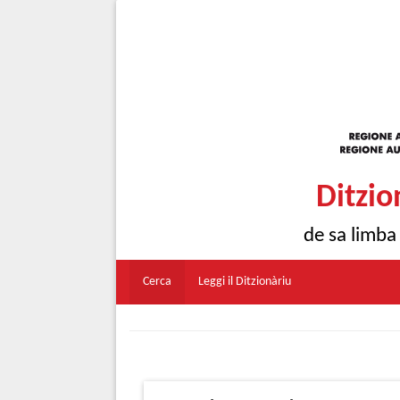
Ditzio
de sa limba
Cerca
Leggi il Ditzionàriu