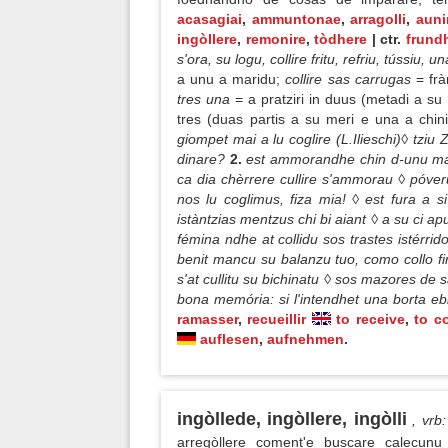
acasagiai
,
ammuntonae
,
arragolli
,
auni
ingòllere
,
remonire
,
tòdhere
| ctr.
frundh
s'ora, su logu, collire fritu, refriu, tússiu, 
a unu a maridu;
collire sas carrugas
= fr
tres una
= a pratziri in duus (metadi a su 
tres (duas partis a su meri e una a chini
giompet mai a lu coglire (L.Ilieschi)◊ tziu
dinare?
2.
est ammorandhe chin d-unu ma n
ca dia chèrrere cullire s'ammorau ◊ póveru 
nos lu coglimus, fiza mia! ◊ est fura a si
istàntzias mentzus chi bi aiant ◊ a su ci ap
fémina ndhe at collidu sos trastes istérri
benit mancu su balanzu tuo, como collo f
s'at cullitu su bichinatu ◊ sos mazores de s
bona memória: si l'intendhet una borta ebb
ramasser
,
recueillir
to receive
,
to co
auflesen
,
aufnehmen
.
ingòllede, ingòllere, ingòlli
, vrb
:
arregòllere coment'e buscare calecunu