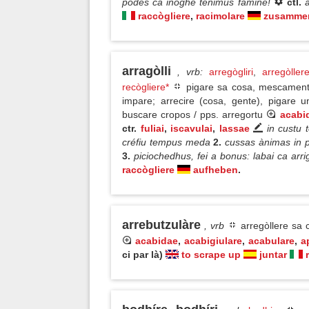
podes ca inoghe tenimus fàmine!
ctl.
raccògliere
,
racimolare
zusammen
arragòlli
, vrb
:
arregògliri
,
arregòller
recògliere*
pigare sa cosa, mescamente 
impare; arrecire (cosa, gente), pigare 
buscare cropos / pps. arregortu
acabi
ctr.
fuliai
,
iscavulai
,
lassae
in custu t
créfiu tempus meda
2.
cussas ànimas in p
3.
piciochedhus, fei a bonus: labai ca arrig
raccògliere
aufheben
.
arrebutzulàre
, vrb
arregòllere sa c
acabidae
,
acabigiulare
,
acabulare
,
a
ci par là)
to scrape up
juntar