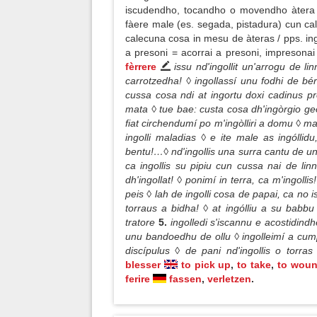
iscudendho, tocandho o movendho àtera c
fàere male (es. segada, pistadura) cun cal
calecuna cosa in mesu de àteras / pps. ingóll
a presoni = acorrai a presoni, impresona
fèrrere
issu nd'ingollit un'arrogu de l
carrotzedha! ◊ ingollassí unu fodhi de bé
cussa cosa ndi at ingortu doxi cadinus pre
mata ◊ tue bae: custa cosa dh'ingòrgio ge
fiat circhendumí po m'ingòlliri a domu ◊ m
ingolli maladias ◊ e ite male as ingóllid
bentu!…◊ nd'ingollis una surra cantu de unu
ca ingollis su pipiu cun cussa nai de li
dh'ingollat! ◊ ponimí in terra, ca m'ingollis
peis ◊ lah de ingolli cosa de papai, ca no isc
torraus a bidha! ◊ at ingólliu a su bab
tratore
5.
ingolledi s'iscannu e acostidindhe
unu bandoedhu de ollu ◊ ingolleimí a cump
discípulus ◊ de pani nd'ingollis o torras
blesser
to pick up
,
to take
,
to wou
ferire
fassen
,
verletzen
.