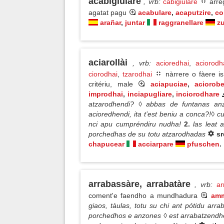
acabigiulàre
, vrb
:
cabigiulare
arreg
agatat pagu
acabulare
,
acaputzire
,
co
arañar
,
juntar
raggranellare
z
aciarollài
, vrb
:
acioredhai
,
aciorodh
ciorodhai
,
tzarodhai
nàrrere o fàere is
critériu, male
aciapuciae
,
aciorob
improdhai
,
inciapugliare
,
inciorodhare
atzarodhendi? ◊ abbas de funtanas an
acioredhendi, ita t’est beniu a conca?!◊ 
nci apu cumpréndiru nudha!
2.
las leat 
porchedhas de su totu atzarodhadas
s
chapucear
acciarpare
pfuschen
.
arrabassàre, arrabatàre
, vrb
:
ar
coment'e faendho a mundhadura
am
giaos, tàulas, totu su chi ant pótidu arr
porchedhos e anzones ◊ est arrabatzendhe 