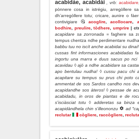
acabidàe, acabidài
, vrb
:
acabidare
pònnere cosa in istrégiu, arregòllere
dh’arregòllere totu; cricare, aunire o fà
contivigiare
acoglire
,
acollocare
,
a
bodhire
,
preulire
,
tòdhere
,
umprire
| ctr
acapidare sa zorronada
= faghere sa z
tempus chentza ndhe perdimentare nudh
babbu tuu no iscít anche acabidai su dina
cussas fint informasciones acabidadas f
ingortu una marra e duus sacus po nci a
acavidau ◊ ajó a ndhe acabidare sa cast
apo bentulau nudha! ◊ cussu pacu chi a
acapitare su tempus su prus chi poto c
ammentat de sos Sardos candho nos deve
acapidandhe sos àteros! ◊ pessae de a
acabidadu, in oros de piantas e de roc
s'isciàsciat totu ◊ adderetas sa binza 
acapidàndhela chin s'illeononzu
ad *ca
reclutar
cògliere
,
raccògliere
,
reclut