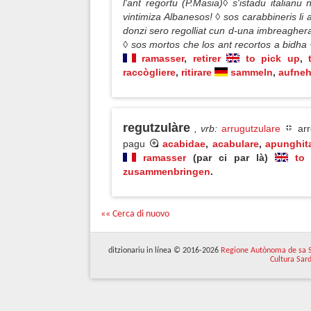
l'ant regortu (P.Masia)◊ s'istadu italian
vintimiza Albanesos! ◊ sos carabbineris li 
donzi sero regolliat cun d-una imbreagher
◊ sos mortos che los ant recortos a bidha 
ramasser
,
retirer
to pick up
,
raccògliere
,
ritirare
sammeln
,
aufne
regutzulàre
, vrb
:
arrugutzulare
arr
pagu
acabidae
,
acabulare
,
apunghit
ramasser
(par ci par là)
to 
zusammenbringen
.
«« Cerca di nuovo
ditzionariu in línea © 2016-2026
Regione Autònoma de sa 
Cultura Sar