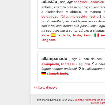
adasiàu
, pps, agt
:
addaxadu
,
addasiau
abbellu, chentza presse nudha; chi est fàc
a s'addasiada = abbellu, in manera 
coidadosu
,
fúliu
,
impressidu
,
lestru
2.
c
no s'intendhet piús s'addajadu passu de s
sou ◊ fiat caminendu cun passu lébiu, agu
mi seu acostiau a su torradroxu a s’addas
slow
tardado
,
lento
,
tardo
in
langsam
.
allampanàdu
, agt
nau de ccn., 
allampiadu
,
tontassu
/
sgudru
e nàra
faghet semper un'àrdia!
itl.
allampanat
stumpfsinnig
.
«« Cerca di nuovo
ditzionariu in línea © 2016-2026
Regione Autònoma de sa 
Cultura Sar