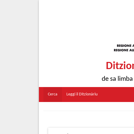
Ditzio
de sa limba
Cerca
Leggi il Ditzionàriu