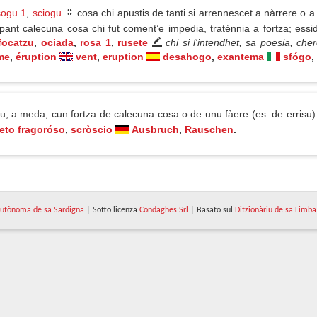
sogu 1
,
sciogu
cosa chi apustis de tanti si arrennescet a nàrrere o a 
capant calecuna cosa chi fut coment’e impedia, traténnia a fortza; es
focatzu
,
ociada
,
rosa 1
,
rusete
chi si l'intendhet, sa poesia, che
me
,
éruption
vent
,
eruption
desahogo
,
exantema
sfógo
,
, a meda, cun fortza de calecuna cosa o de unu fàere (es. de errisu
eto fragoróso
,
scròscio
Ausbruch
,
Rauschen
.
utònoma de sa Sardigna
| Sotto licenza
Condaghes Srl
| Basato sul
Ditzionàriu de sa Limba