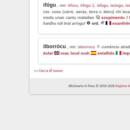
ifógu
, nm
:
irfocu
,
irfogu 1
,
isfogu
,
isciogu
,
is
css. cosa (carre, aeras, terra o àteru) chi is
meda unas cantu maladias
scupimentu
/
fuedhu ndi tirat arrogu!
srd.
exanthè
ilborrócu
, nm
:
isborrocu
cuménciu airadu
éclat
roar
,
loud rush
estallido
ìmp
«« Cerca di nuovo
ditzionariu in línea © 2016-2026
Regione A