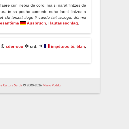
fàere cun illébiu de coro, ma si narat fintzes de
sidura in sa pedhe comente ndhe faent fintzes a
ret chi tenzat ifogu ◊ candu fait isciogu, dónnia
esantèma
Ausbruch
,
Hautausschlag
.
)
sderrocu
srd.
impétuosité
,
élan
,
 e Cultura Sarda
© 2000-2026
Mario Puddu
.