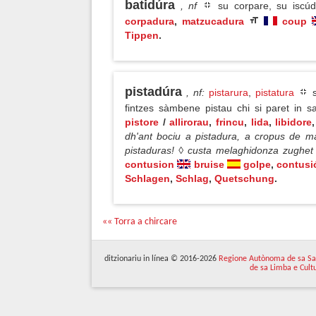
batidúra
, nf
su corpare, su iscú
corpadura
,
matzucadura
coup
Tippen
.
pistadúra
, nf
:
pistarura
,
pistatura
s
fintzes sàmbene pistau chi si paret in s
pistore
/
allirorau
,
frincu
,
lida
,
libidore
dh'ant bociu a pistadura, a cropus de 
pistaduras! ◊ custa melaghidonza zughet 
contusion
bruise
golpe
,
contusi
Schlagen
,
Schlag
,
Quetschung
.
«« Torra a chircare
ditzionariu in línea © 2016-2026
Regione Autònoma de sa Sa
de sa Limba e Cult