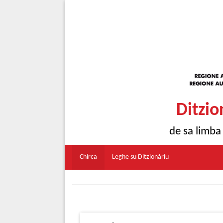
Ditzio
de sa limba
Chirca
Leghe su Ditzionàriu