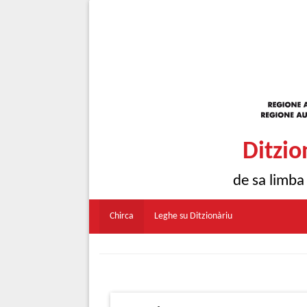
Ditzio
de sa limba
Chirca
Leghe su Ditzionàriu