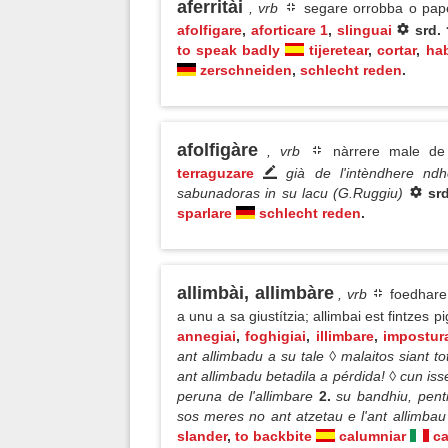
aferritài
, vrb
segare orrobba o paper
afolfigare
,
aforticare 1
,
slinguai
srd.
to speak badly
tijeretear
,
cortar
,
hab
zerschneiden
,
schlecht reden
.
afolfigàre
, vrb
nàrrere male d
terraguzare
già de l'intèndhere ndh
sabunadoras in su lacu (G.Ruggiu)
sr
sparlare
schlecht reden
.
allimbài, allimbàre
, vrb
foedhare 
a unu a sa giustítzia; allimbai est fintzes 
annegiai
,
foghigiai
,
illimbare
,
impostur
ant allimbadu a su tale ◊ malaitos siant to
ant allimbadu betadila a pérdida! ◊ cun isse
peruna de l'allimbare
2.
su bandhiu, pent
sos meres no ant atzetau e l'ant allimbau
slander
,
to backbite
calumniar
ca