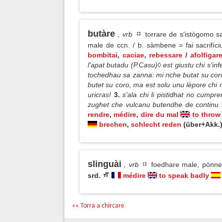
butàre
, vrb
torrare de s'istògomo sa
male de ccn. / b. sàmbene = fai sacrifíc
bombitai
,
caciae
,
rebessare
/
afolfigar
l'apat butadu (P.Casu)◊ est giustu chi s'in
tochedhau sa zanna: mi nche butat su coro
butet su coro, ma est solu unu lèpore chi 
uricras!
3.
s'ala chi li pistidhat no cumpr
zughet che vulcanu butendhe de continu f
rendre
,
médire
,
dire du mal
to throw
brechen
,
schlecht reden
(über+Akk.)
slinguài
, vrb
foedhare male, pònne
srd.
médire
to speak badly
«« Torra a chircare