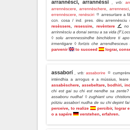
arrannèsci, arrannèssi
, vrb
:
ar
arrennèscere
,
arrennèschere
,
arrennesci
errennèscere
,
renèsciri
arresurtare a f
ccn. cosa / ind. pres. dèu arrennèsciu (
resèssere
,
resessire
,
revèntere
no
arrinnèsciu a donai sensu a sa vida (F.Lo
◊ solu arrennessindhe binchidore ti ap
irmentigare ◊ fortzis che arrendhesceu
parvenir
to succeed
lograr
,
cons
assaborí
, vrb
:
assaborire
cumprèndh
inténdhia a arrogus e a mússius, leare
assabèschere
,
assebeltare
,
bodhiri
,
in
chi est gai su chi est nendhe sa zente?
assaboru nudha! ◊ zughiant unu chistio
pótziu assaborí nudha de su chi depint fa
perceive
,
to realize
percibir
,
lograr 
o a sapére
verstehen
,
erfahren
.