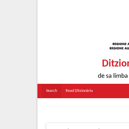
Ditzio
de sa limba
Search
Read Ditzionàriu