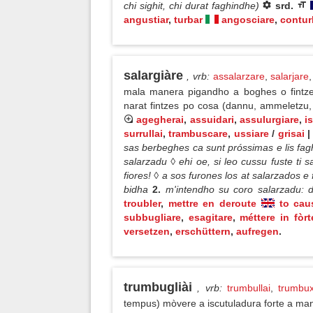
chi sighit, chi durat faghindhe)
srd.
angustiar
,
turbar
angosciare
,
contur
salargiàre
, vrb
:
assalarzare
,
salarjare
mala manera pigandho a boghes o fintze
narat fintzes po cosa (dannu, ammeletzu, 
agegherai
,
assuidari
,
assulurgiare
,
is
surrullai
,
trambuscare
,
ussiare
/
grisai
|
sas berbeghes ca sunt próssimas e lis fagh
salarzadu ◊ ehi oe, si leo cussu fuste ti
fiores! ◊ a sos furones los at salarzados 
bidha
2.
m'intendho su coro salarzadu: 
troubler
,
mettre en deroute
to cau
subbugliare
,
esagitare
,
méttere in fòrt
versetzen
,
erschüttern
,
aufregen
.
trumbugliài
, vrb
:
trumbullai
,
trumbux
tempus) mòvere a iscutuladura forte a ma