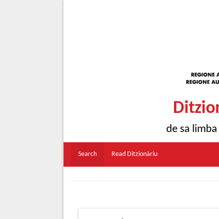
Ditzio
de sa limba
Search
Read Ditzionàriu