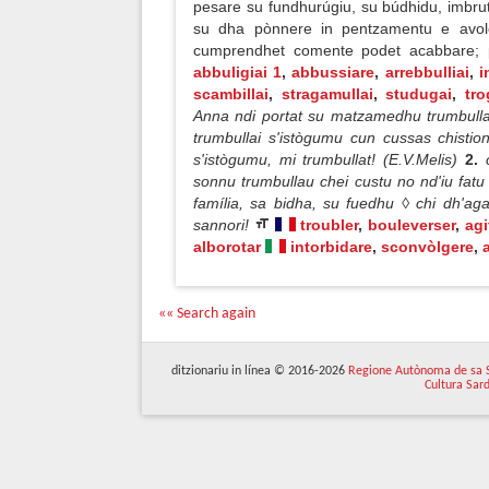
pesare su fundhurúgiu, su búdhidu, imbrut
su dha pònnere in pentzamentu e avol
cumprendhet comente podet acabbare; p
abbuligiai 1
,
abbussiare
,
arrebbulliai
,
i
scambillai
,
stragamullai
,
studugai
,
tro
Anna ndi portat su matzamedhu trumbullau
trumbullai s'istògumu cun cussas chistio
s'istògumu, mi trumbullat! (E.V.Melis)
2.
sonnu trumbullau chei custu no nd'iu fatu 
família, sa bidha, su fuedhu ◊ chi dh'ag
sannori!
troubler
,
bouleverser
,
agi
alborotar
intorbidare
,
sconvòlgere
,
«« Search again
ditzionariu in línea © 2016-2026
Regione Autònoma de sa 
Cultura Sar