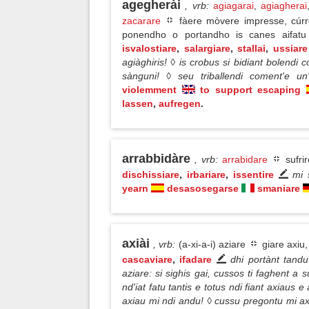
agegherài
, vrb
:
agiagarai
,
agiagherai
zacarare
fàere mòvere impresse, cúrr
ponendho o portandho is canes aifat
isvalostiare
,
salargiare
,
stallai
,
ussiare
agiàghiris! ◊ is crobus si bidiant bolend
sànguni! ◊ seu triballendi coment'e un
violemment
to support escaping
lassen
,
aufregen
.
arrabbidàre
, vrb
:
arrabidare
sufri
dischissiare
,
irbariare
,
issentire
mi 
yearn
desasosegarse
smaniare
axiài
, vrb
:
(a-xi-a-i) aziare
giare axiu,
cascaviare
,
ifadare
dhi portànt tand
aziare: si sighis gai, cussos ti faghent a 
nd'iat fatu tantis e totus ndi fiant axiaus e
axiau mi ndi andu! ◊ cussu pregontu mi a