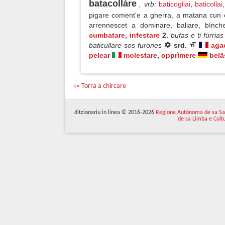
batacollàre
, vrb
:
baticogliai
,
baticollai
pigare coment'e a gherra, a matana cun c
arrennescet a dominare, baliare, bínc
cumbatare
,
infestare
2.
bufas e ti fúrria
baticullare sos furones
srd.
aga
pelear
molestare
,
opprìmere
belä
«« Torra a chircare
ditzionariu in línea © 2016-2026
Regione Autònoma de sa Sa
de sa Limba e Cult