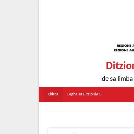
Ditzio
de sa limba
Chirca
Leghe su Ditzionàriu