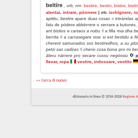
beltíre
, vrb, nm
:
bestire
,
bestiri
,
bistire
,
bistir
alentai
,
intrare
,
pònnere
| ctr.
ischígnere
,
i
apititu;
bestire apare duas cosas
= intràrelas a
fatu de pòdere abbèrrere o serrare a butones, l
ant bistios e cartaos a nobu ◊ a filla mia dha b
berrita ◊ a carrasegare isse si est bestidu a 
cherent samunados sos bestiredhos, a su pit
petzi sas cadiras ◊ cherio cosa bona pro mi best
àteru nàrrere pro secare cussu negóssiu
p
llevar
,
ropa
vestire
,
indossare
,
vestito
«« Cerca di nuovo
ditzionariu in línea © 2016-2026
Regione A