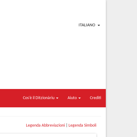
ITALIANO
Cos'è il Ditzionàriu
Aiuto
Crediti
Legenda Abbreviazioni
|
Legenda Simboli