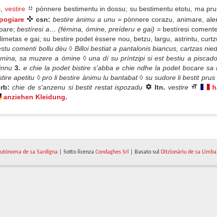
i
,
vestire
pònnere bestimentu in dossu; su bestimentu etotu, ma pru
spogiare
csn:
bestire ànimu a unu
= pònnere corazu, animare, alen
pare;
bestíresi a… (fémina, ómine, preíderu e gai)
= bestíresi coment
imetas e gai; su bestire podet èssere nou, betzu, largu, astrintu, curt
estu comenti bollu dèu ◊ Billoi bestiat a pantalonis biancus, cartzas ni
fémina, sa muzere a ómine ◊ una dí su príntzipi si est bestiu a piscad
zinnu
3.
e chie la podet bistire s'abba e chie ndhe la podet bocare s
ire apetitu ◊ pro li bestire ànimu lu bantabat ◊ su sudore li bestit pr
rb:
chie de s'anzenu si bestit restat ispozadu
ltn.
vestire
h
anziehen Kleidung
.
utònoma de sa Sardigna
| Sotto licenza
Condaghes Srl
| Basato sul
Ditzionàriu de sa Limba