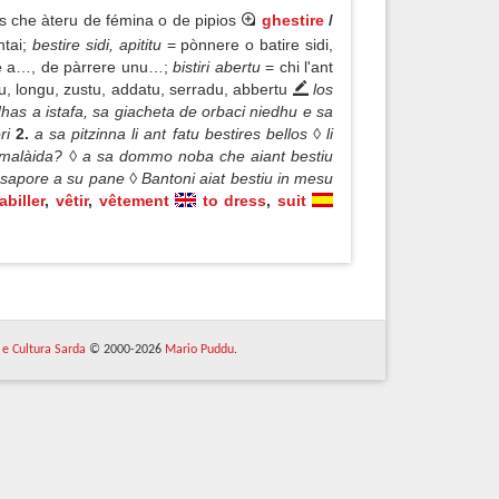
s che àteru de fémina o de pipios
ghestire
/
tai;
bestire sidi, apititu
= pònnere o batire sidi,
e a…, de pàrrere unu…;
bistiri abertu
= chi l'ant
zu, longu, zustu, addatu, serradu, abbertu
los
edhas a istafa, sa giacheta de orbaci niedhu e sa
ori
2.
a sa pitzinna li ant fatu bestires bellos ◊ li
a malàida? ◊ a sa dommo noba che aiant bestiu
us sapore a su pane ◊ Bantoni aiat bestiu in mesu
abiller
,
vêtir
,
vêtement
to dress
,
suit
 e Cultura Sarda
© 2000-2026
Mario Puddu
.