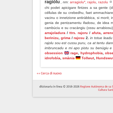
ragiólu
, nm
:
arragiolu*
,
rajolu
,
razolu
chi podet apicigare fintzes a sa gente (
céllulas de su crebedhu, faet ammachiare (
vacinu o innetzione antiràbbica, si morit; i
genia de pentzamentu ifadosu, de idea ma
cambúciu e su cracàngiu (ossu arrabiosu);
arrajoladura
/
ttrs. rajoru
/
afuta
,
arren
berinizu
,
grima
/
rajosu
2.
in totue leadu
rajolu sou est cussu puru, ca at tentu da
imbruncadu e mi apo pistu su benúgiu e 
obsession
rage
,
hydrophobia
,
obs
idrofobìa
,
smània
Tollwut
,
Hundswu
«« Cerca di nuovo
ditzionariu in línea © 2016-2026
Regione Autònoma de sa 
Cultura Sar