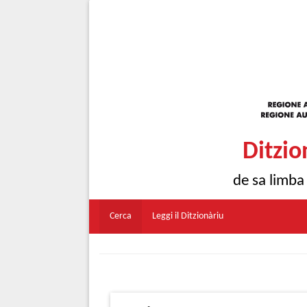
Ditzio
de sa limba
Cerca
Leggi il Ditzionàriu