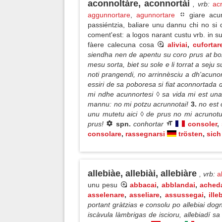
aconnoltàre, aconnortài
, vrb
:
ac
aggunnortare
,
agunnortare
giare acun
passiéntzia, baliare unu dannu chi no si
coment'est: a logos narant custu vrb. in su
fàere calecuna cosa
aliviai
,
cufortar
siendha nen de apentu su coro prus at boz
mesu sorta, biet su sole e li torrat a seju 
noti prangendi, no arrinnèsciu a dh'acunor
essiri de sa poboresa si fiat aconnortada 
mi ndhe acunnortesi ◊ sa vida mi est una
mannu: no mi potzu acrunnotai!
3.
no est 
unu mutetu aici ◊ de prus no mi acrunotu a
prus!
spn.
conhortar
consoler
,
consolare
,
rassegnarsi
trösten
,
sich
allebiàe, allebiài, allebiàre
, vrb
:
a
unu pesu
abbacai
,
abblandai
,
ached
asselenare
,
asseliare
,
assussegai
,
ille
portant gràtzias e consolu po allebiai dogn
iscàvula làmbrigas de iscioru, allebiadí s