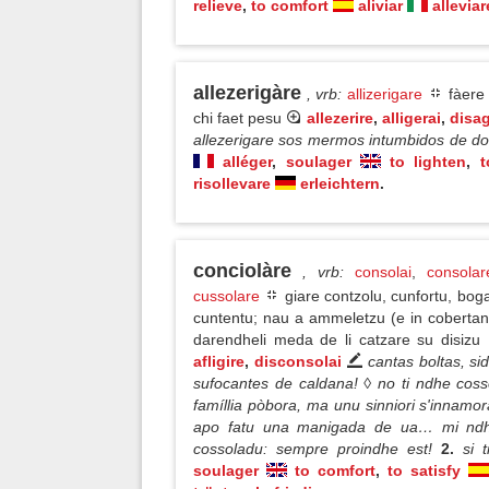
relieve
,
to comfort
aliviar
alleviar
allezerigàre
, vrb
:
allizerigare
fàere 
chi faet pesu
allezerire
,
alligerai
,
disag
allezerigare sos mermos intumbidos de do
alléger
,
soulager
to lighten
,
t
risollevare
erleichtern
.
conciolàre
, vrb
:
consolai
,
consolar
cussolare
giare contzolu, cunfortu, boga
cuntentu; nau a ammeletzu (e in cobertant
darendheli meda de li catzare su disizu
afligire
,
disconsolai
cantas boltas, si
sufocantes de caldana! ◊ no ti ndhe coss
famíllia pòbora, ma unu sinniori s'innamor
apo fatu una manigada de ua… mi ndh
cossoladu: sempre proindhe est!
2.
si 
soulager
to comfort
,
to satisfy