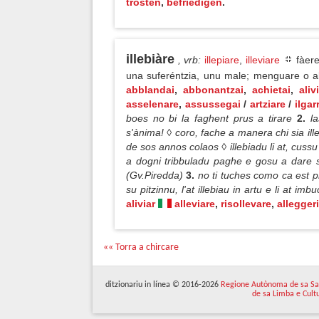
trösten
,
befriedigen
.
illebiàre
, vrb
:
illepiare
,
illeviare
fàere
una suferéntzia, unu male; menguare o 
abblandai
,
abbonantzai
,
achietai
,
aliv
asselenare
,
assussegai
/
artziare
/
ilgar
boes no bi la faghent prus a tirare
2.
l
s'ànima! ◊ coro, fache a manera chi sia ill
de sos annos colaos ◊ illebiadu li at, cus
a dogni tribbuladu paghe e gosu a dare 
(Gv.Piredda)
3.
no ti tuches como ca est p
su pitzinnu, l'at illebiau in artu e li at i
aliviar
alleviare
,
risollevare
,
alleggeri
«« Torra a chircare
ditzionariu in línea © 2016-2026
Regione Autònoma de sa Sa
de sa Limba e Cult