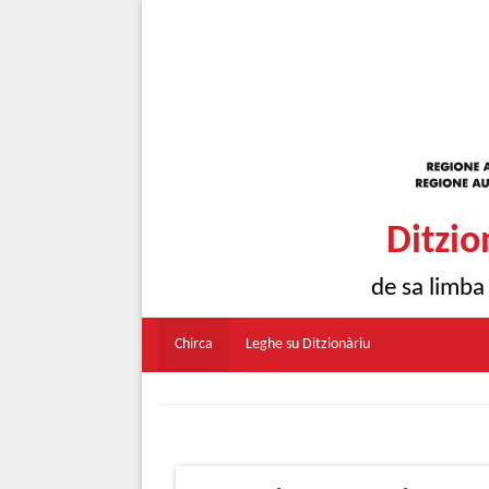
Ditzio
de sa limba
Chirca
Leghe su Ditzionàriu