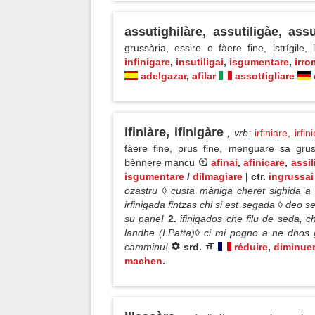
assutighilàre, assutiligàe, assu
grussària, essire o fàere fine, istrígile,
infinigare
,
insutiligai
,
isgumentare
,
irro
adelgazar
,
afilar
assottigliare
ifiniàre, ifinigàre
, vrb
:
irfiniare
,
irfin
fàere fine, prus fine, menguare sa grus
bènnere mancu
afinai
,
afinicare
,
assil
isgumentare
/
dilmagiare
| ctr.
ingrussai
ozastru ◊ custa màniga cheret sighida a i
irfinigada fintzas chi si est segada ◊ deo s
su pane!
2.
ifinigados che filu de seda,
landhe (I.Patta)◊ ci mi pogno a ne dhos 
camminu!
srd.
réduire
,
diminue
machen
.