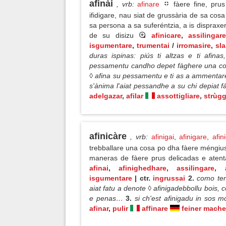
afinài
, vrb
:
afinare
fàere fine, prus
ifidigare, nau siat de grussària de sa cos
sa persona a sa suferéntzia, a is dispraxe
de su disizu
afinicare
,
assilingar
isgumentare
,
trumentai
/
irromasire
,
sla
duras ispinas: piús ti altzas e ti afinas
pessamentu candho depet fàghere una cos
◊ afina su pessamentu e ti as a ammentare
s'ànima l'aiat pessandhe a su chi depiat 
adelgazar
,
afilar
assottigliare
,
strùgg
afinicàre
, vrb
:
afinigai
,
afinigare
,
afin
trebballare una cosa po dha fàere méngius
maneras de fàere prus delicadas e atent
afinai
,
afinighedhare
,
assilingare
,
isgumentare
| ctr.
ingrussai
2.
como ten
aiat fatu a denote ◊ afinigadebbollu bois,
e penas…
3.
si ch'est afinigadu in sos
afinar
,
pulir
affinare
feiner mach