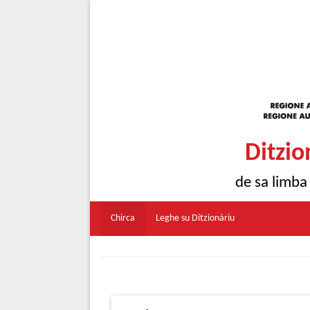
Ditzio
de sa limba
Chirca
Leghe su Ditzionàriu