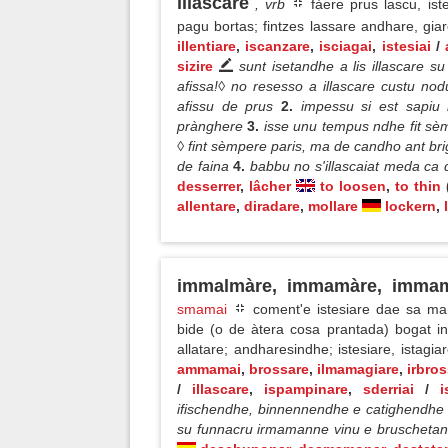
illascàre
, vrb
fàere prus lascu, ist
pagu bortas; fintzes lassare andhare, gi
illentiare
,
iscanzare
,
isciagai
,
istesiai
/
sizire
sunt isetandhe a lis illascare su
afissa!◊ no resesso a illascare custu nodu
afissu de prus
2.
impessu si est sapiu 
prànghere
3.
isse unu tempus ndhe fit sè
◊ fint sèmpere paris, ma de candho ant bri
de faina
4.
babbu no s'illascaiat meda ca 
desserrer
,
lâcher
to loosen
,
to thin
(
allentare
,
diradare
,
mollare
lockern
,
immalmàre, immamàre, immam
smamai
coment'e istesiare dae sa ma
bide (o de àtera cosa prantada) bogat i
allatare; andharesindhe; istesiare, istag
ammamai
,
brossare
,
ilmamagiare
,
irbro
/
illascare
,
ispampinare
,
sderriai
/
i
ifischendhe, binnennendhe e catighendhe 
su funnacru irmamanne vinu e bruscheta