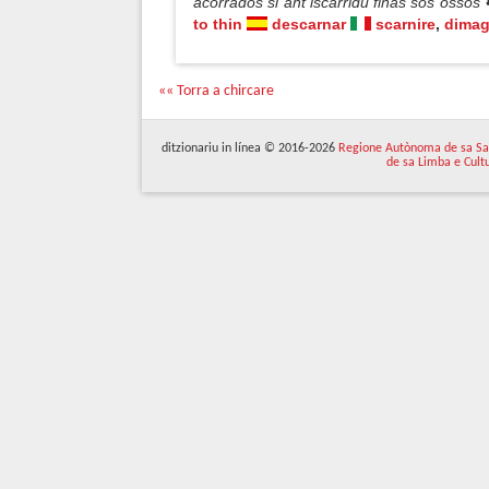
acorrados si ant iscarridu finas sos ossos
to thin
descarnar
scarnire
,
dimag
«« Torra a chircare
ditzionariu in línea © 2016-2026
Regione Autònoma de sa Sa
de sa Limba e Cult