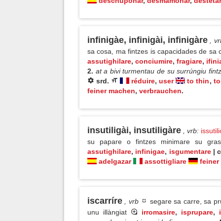
deschuponar
,
desmamonar
,
desteta
infinigàe, infinigài, infinigàre
, vr
sa cosa, ma fintzes is capacidades de sa
assutighilare
,
conciumire
,
fragiare
,
ifini
2.
at a bivi turmentau de su surrúngiu fintz
srd.
réduire
,
user
to thin
,
to
feiner machen
,
verbrauchen
.
insutiligài, insutiligàre
, vrb
:
issutil
su papare o fintzes minimare su gr
assutighilare
,
infinigae
,
isgumentare
| c
adelgazar
assottigliare
feine
iscarríre
, vrb
segare sa carre, sa pr
unu illàngiat
irromasire
,
isprupare
,