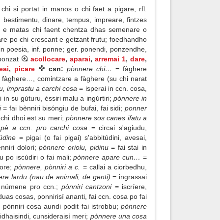
i si portat in manos o chi faet a pigare, rfl.
, bestimentu, dinare, tempus, impreare, fintzes
as e matas chi faent chentza dhas semenare o
re po chi crescant e getzant frutu; foedhandho
in poesia, inf. ponne; ger. ponendi, ponzendhe,
 ponzat
acollocare
,
aparai
,
arremai 1
,
dare
,
eai
,
picare
csn:
pònnere chi…
= fàghere
 fàghere…, comintzare a fàghere (su chi narat
u, imprastu a carchi cosa
= isperai in ccn. cosa,
i in su gúturu, èssiri malu a ingúrtiri;
pònnere in
i
= fai bènniri bisóngiu de bufai, fai sidi;
ponner
 chi dhoi est su meri;
pònnere sos canes ifatu a
pè a ccn. pro carchi cosa
= circai s'agiudu,
túdine
= pigai (o fai pigai) s'abbitúdini, avesai,
nniri dolori;
pònnere oriolu, pidinu
= fai stai in
u po iscúdiri o fai mali;
pònnere apare cun…
=
ore;
pònnere, pònniri a c.
= callai a ciorbedhu,
re lardu (nau de animali, de genti)
= ingrassai
u númene pro ccn.;
pònniri cantzoni
= iscríere,
uas cosas, ponnirisí ananti, fai ccn. cosa po fai
) pònniri cosa aundi podit fai istrobbu;
pònnere
dhaisindi, cunsideraisí meri;
pònnere una cosa