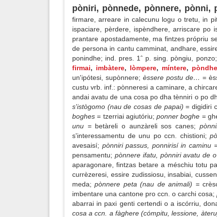
pòniri, pònnede, pònnere, pònni, 
firmare, arreare in calecunu logu o tretu, in 
ispaciare, pèrdere, ispèndhere, arriscare p
prantare apostadamente, ma fintzes própriu se
de persona in cantu camminat, andhare, essire,
ponindhe; ind. pres. 1ˆ p. sing. pòngiu, ponzo
firmai
,
imbàtere
,
lòmpere
,
míntere
,
pòndhe
un'ipótesi, supònnere;
èssere postu de…
= ès
custu vrb. inf.: pònneresi a caminare, a chircare,
andai avatu de una cosa po dha tènniri o po dha
s'istògomo (nau de cosas de papai)
= digidiri
boghes
= tzerriai agiutóriu;
ponner boghe
= ghe
unu
= betàreli o aunzàreli sos canes;
pònni
s'interessamentu de unu po ccn. chistioni;
pò
avesaisí;
pònniri passus, ponnirisí in caminu
pensamentu;
pònnere ifatu, pònniri avatu de o
aparagonare, fintzas betare a méschiu totu pa
currèzeresi, essire zudissiosu, insabiai, cussent
meda;
pònnere peta (nau de animali)
= crès
imbentare una cantone pro ccn. o carchi cosa;
abarrai in paxi genti certendi o a iscórriu, don
cosa a ccn. a fàghere (cómpitu, lessione, àter