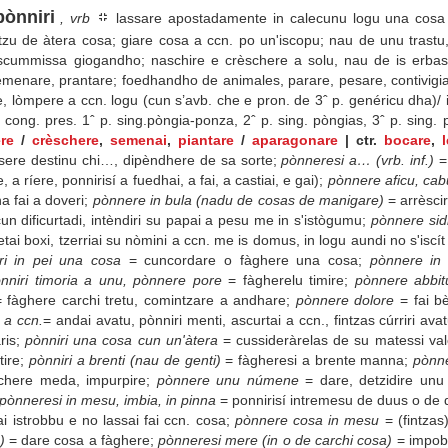
pònniri
, vrb
lassare apostadamente in calecunu logu una cosa ch
pitzu de àtera cosa; giare cosa a ccn. po un'iscopu; nau de unu trastu
o iscummissa giogandho; naschire e crèschere a solu, nau de is erb
menare, prantare; foedhandho de animales, parare, pesare, contivigia
 lòmpere a ccn. logu (cun s’avb. che e pron. de 3ˆ p. genéricu dha)/ 
; cong. pres. 1ˆ p. sing.pòngia-ponza, 2ˆ p. sing. pòngias, 3ˆ p. sing.
re
/
crèschere
,
semenai
,
piantare
/
aparagonare
| ctr.
bocare
,
l
sere destinu chi…, dipèndhere de sa sorte;
pònneresi a… (vrb. inf.)
=
 a ríere, ponnirisí a fuedhai, a fai, a castiai, e gai);
pònnere aficu, cab
 fai a doveri;
pònnere in bula (nadu de cosas de manigare)
= arrèscir
 cun dificurtadi, intèndiri su papai a pesu me in s'istògumu;
pònnere sid
tai boxi, tzerriai su nòmini a ccn. me is domus, in logu aundi no s'iscít
ri in pei una cosa
= cuncordare o fàghere una cosa;
pònnere in 
nniri timoria a unu, pònnere pore
= fàgherelu timire;
pònnere abbi
= fàghere carchi tretu, comintzare a andhare;
pònnere dolore
= fai bè
 a ccn.
= andai avatu, pònniri menti, ascurtai a ccn., fintzas cúrriri avat
ris;
pònniri una cosa cun un'àtera
= cussideràrelas de su matessi val
ire;
pònniri a brenti (nau de genti)
= fàgheresi a brente manna;
pònne
chere meda, impurpire;
pònnere unu númene
= dare, detzidire un
pònneresi in mesu, imbia, in pinna
= ponnirisí intremesu de duus o de d
ai istrobbu e no lassai fai ccn. cosa;
pònnere cosa in mesu
= (fintzas
u)
= dare cosa a fàghere;
pònneresi mere (in o de carchi cosa)
= impobi