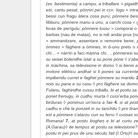
(es. bestimenta) a campu, a triballare
= pigaid
est, cantu pesat;
pònniri pei in ccn. logu
= intr
bessí cun fragu àtera cosa puru;
pònnere bes
líbburu;
pònnere manu a unu, a carchi cosa
= 
foras de perígulu;
pònnere lussu
= comporai o 
barbas (nau de matas), no si ndi andai prus (na
= ammanitzare, assentare o remonire bene;
p
ómines
= fàghere a ómines, in d-unu pretu o d
chi…
= nàrriri a faci manna chi…, pònneresi su
su seisei bolendhe istat a su pone pone ◊ s'abe
in màchina, sa televisione in domo ◊ si benis 
motore elétricu andhat si li pones sa curren
impiberidu curret e faghet pònnere su maridu
nois su pane e su casu ◊ pro fàghere sa domo 
Fulanu, faghindhe cussu triballu, bi at postu 
ponet frenugu, in cudhu murta ◊ cuss'erba ponet 
birduras ◊ ponimus un'iscra a fae
4.
si at po
cadhu e che la ponzeit in su tanchitu ◊ pro tira
est a pònnere s'atarzu cun su ferru ◊ cussas 
Romana!
7.
at postu boghes e bi at curtu ze
(A.Garau)◊ ite tempus at postu sa televisione? 
postu in pei prus de unu séculu fait (I.Ortu)◊ s