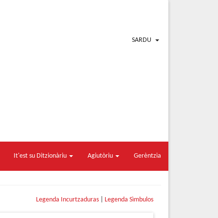
SARDU
It'est su Ditzionàriu
Agiutòriu
Gerèntzia
Legenda Incurtzaduras
|
Legenda Sìmbulos