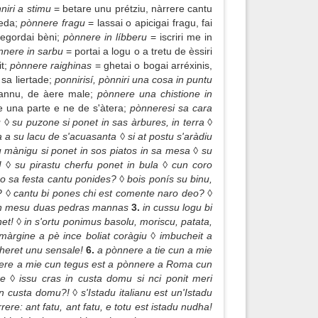
niri a stimu
= betare unu prétziu, nàrrere cantu
eda;
pònnere fragu
= lassai o apicigai fragu, fai
egordai bèni;
pònnere in líbberu
= iscriri me in
nere in sarbu
= portai a logu o a tretu de èssiri
t;
pònnere raighinas
= ghetai o bogai arréxinis,
 sa liertade;
ponnirisí, pònniri una cosa in puntu
dannu, de àere male;
pònnere una chistione in
e una parte e ne de s'àtera;
pònneresi sa cara
 ◊ su puzone si ponet in sas àrbures, in terra ◊
 a su lacu de s'acuasanta ◊ si at postu s'aràdiu
u mànigu si ponet in sos piatos in sa mesa ◊ su
 ◊ su pirastu cherfu ponet in bula ◊ cun coro
o sa festa cantu ponides? ◊ bois ponís su binu,
? ◊ cantu bi pones chi est comente naro deo? ◊
tu in mesu duas pedras mannas
3.
in cussu logu bi
net! ◊ in s'ortu ponimus basolu, moriscu, patata,
màrgine a pè ince boliat coràgiu ◊ imbucheit a
 cheret unu sensale!
6.
a pònnere a tie cun a mie
nnere a mie cun tegus est a pònnere a Roma cun
re ◊ issu cras in custa domu si nci ponit meri
n custa domu?! ◊ s'Istadu italianu est un'Istadu
ere: ant fatu, ant fatu, e totu est istadu nudha!