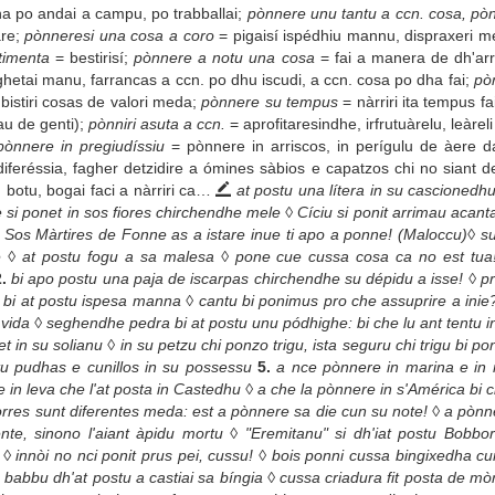
ha po andai a campu, po trabballai;
pònnere unu tantu a ccn. cosa, pòn
are;
pònneresi una cosa a coro
= pigaisí ispédhiu mannu, dispraxeri m
timenta
= bestirisí;
pònnere a notu una cosa
= fai a manera de dh'arr
ghetai manu, farrancas a ccn. po dhu iscudi, a ccn. cosa po dha fai;
pòn
bistiri cosas de valori meda;
pònnere su tempus
= nàrriri ita tempus fai
u de genti);
pònniri asuta a ccn.
= aprofitaresindhe, irfrutuàrelu, leàreli
ònnere in pregiudíssiu
= pònnere in arriscos, in perígulu de àere 
iferéssia, fagher detzidire a ómines sàbios e capatzos chi no siant d
 botu, bogai faci a nàrriri ca…
at postu una lítera in su cascionedhu
 si ponet in sos fiores chirchendhe mele ◊ Cíciu si ponit arrimau acanta
a Sos Màrtires de Fonne as a istare inue ti apo a ponne! (Maloccu)◊ s
te ◊ at postu fogu a sa malesa ◊ pone cue cussa cosa ca no est tua!
2.
bi apo postu una paja de iscarpas chirchendhe su dépidu a isse! ◊ pr
bi at postu ispesa manna ◊ cantu bi ponimus pro che assuprire a inie
sa vida ◊ seghendhe pedra bi at postu unu pódhighe: bi che lu ant ten
in su solianu ◊ in su petzu chi ponzo trigu, ista seguru chi trigu bi po
stu pudhas e cunillos in su possessu
5.
a nce pònnere in marina e in 
re in leva che l'at posta in Castedhu ◊ a che la pònnere in s'América bi
sorres sunt diferentes meda: est a pònnere sa die cun su note! ◊ a pò
nte, sinono l'aiant àpidu mortu ◊ "Eremitanu" si dh'iat postu Bobbo
◊ innòi no nci ponit prus pei, cussu! ◊ bois ponni cussa bingixedha cu
u babbu dh'at postu a castiai sa bíngia ◊ cussa criadura fit posta de mòrr