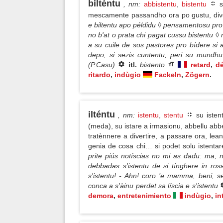
bilténtu
, nm
:
abbistentu
,
bistentu
s
mescamente passandho ora po gustu, div
e biltentu apo példidu ◊ pensamentosu pro 
no b'at o prata chi pagat cussu bistentu ◊ 
a su cuile de sos pastores pro bídere si 
depo, si sezis cuntentu, peri su mundhu 
(P.Casu)
itl.
bistento
retard
,
dé
ritardo
,
indùgio
Fackeln
,
Zögern
.
ilténtu
, nm
:
istentu
,
stentu
su isten
(meda), su istare a irmasionu, abbellu abbe
tratènnere a divertire, a passare ora, le
genia de cosa chi… si podet solu istenta
prite piús notíscias no mi as dadu: ma, n
debbadas s'istentu de si tínghere in ro
s'istentu! - Ahn! coro ’e mamma, beni, s
conca a s'àinu perdet sa líscia e s'istentu
demora
,
entretenimiento
indùgio
,
in