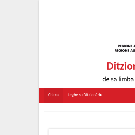
Ditzio
de sa limba
Chirca
Leghe su Ditzionàriu