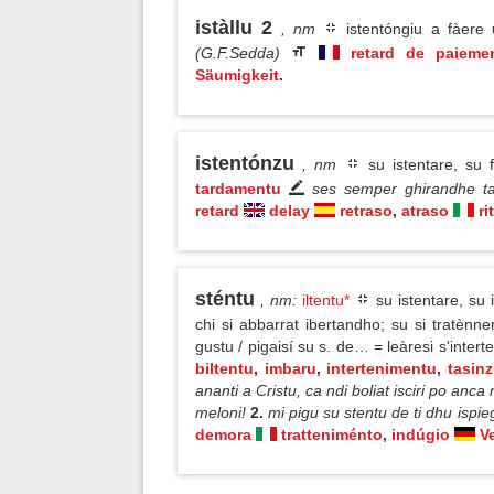
istàllu 2
, nm
istentóngiu a fàer
(G.F.Sedda)
retard de paieme
Säumigkeit
.
istentónzu
, nm
su istentare, su 
tardamentu
ses semper ghirandhe ta
retard
delay
retraso
,
atraso
ri
sténtu
, nm
:
iltentu*
su istentare, su
chi si abbarrat ibertandho; su si tratènn
gustu / pigaisí su s. de… = leàresi s'inte
biltentu
,
imbaru
,
intertenimentu
,
tasin
ananti a Cristu, ca ndi boliat isciri po anca
meloni!
2.
mi pigu su stentu de ti dhu ispie
demora
tratteniménto
,
indúgio
V