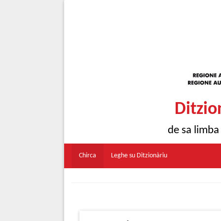
Ditzio
de sa limba
Chirca
Leghe su Ditzionàriu