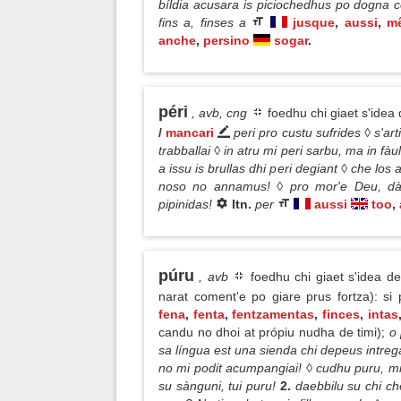
bíldia acusara is piciochedhus po dogna c
fins a, finses a
jusque
,
aussi
,
m
anche
,
persino
sogar
.
péri
, avb, cng
foedhu chi giaet s'idea
/
mancari
peri pro custu sufrides ◊ s'ar
trabballai ◊ in atru mi peri sarbu, ma in 
a issu is brullas dhi peri degiant ◊ che los
noso no annamus! ◊ pro mor'e Deu, dàd
pipinidas!
ltn.
per
aussi
too
,
púru
, avb
foedhu chi giaet s'idea de
narat coment'e po giare prus fortza): s
fena
,
fenta
,
fentzamentas
,
finces
,
intas
candu no dhoi at própiu nudha de timi);
o
sa língua est una sienda chi depeus intreg
no mi podit acumpangiai! ◊ cudhu puru, mi
su sànguni, tui puru!
2.
daebbilu su chi che