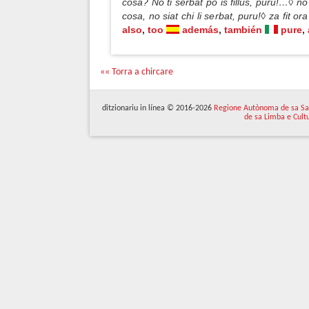
cosa? No ti serbat po is fillus, puru!…◊ no
cosa, no siat chi li serbat, puru!◊ za fit or
also
,
too
además
,
también
pure
,
«« Torra a chircare
ditzionariu in línea © 2016-2026
Regione Autònoma de sa Sa
de sa Limba e Cult