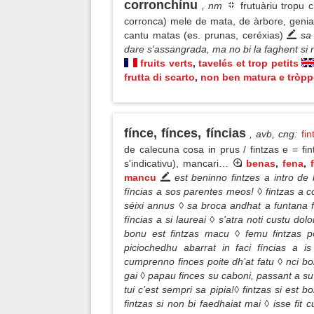
corronchínu
, nm
frutuàriu tropu c
corronca) mele de mata, de àrbore, genia
cantu matas (es. prunas, ceréxias)
sa 
dare s'assangrada, ma no bi la faghent si n
fruits verts
,
tavelés et trop petits
frutta di scarto
,
non ben matura e tròpp
fínce, fínces, fíncias
, avb, cng
:
fin
de calecuna cosa in prus / fintzas e = fi
s'indicativu), mancari…
benas
,
fena
,
mancu
est beninno fintzes a intro d
fíncias a sos parentes meos! ◊ fintzas a c
séixi annus ◊ sa broca andhat a funtana f
fíncias a si laureai ◊ s'atra noti custu dol
bonu est fintzas macu ◊ femu fintzas po
piciochedhu abarrat in faci fíncias a i
cumprenno finces poite dh’at fatu ◊ nci bo
gai ◊ papau finces su caboni, passant a su
tui c’est sempri sa pipia!◊ fintzas si est 
fintzas si non bi faedhaiat mai ◊ isse fit