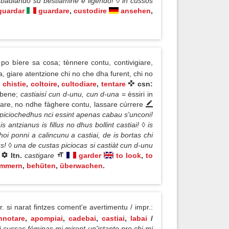
 badiando su bestiàmine e ligendo! ◊ in cussos
guardar
guardare
,
custodire
ansehen
,
o bíere sa cosa; tènnere contu, contivigiare,
 giare atentzione chi no che dha furent, chi no
,
chistie
,
coltoire
,
cultodiare
,
tentare
csn:
 bene;
castiaisí cun d-unu, cun d-una
= èssiri in
are, no ndhe fàghere contu, lassare cúrrere
is piciochedhus nci essint apenas cabau s'unconi!
is antzianus is fillus no dhus bollint castiai! ◊ is
hoi ponni a calincunu a castiai, de is bortas chi
! ◊ una de custas piciocas si castiàt cun d-unu
!
ltn.
castigare
garder
to look
,
to
ümmern
,
behüten
,
überwachen
.
. si narat fintzes coment'e avertimentu / impr.:
nnotare
,
apompiai
,
cadebai
,
castiai
,
labai
/
 cussas féminas mi mirent un'istante pro chi mi