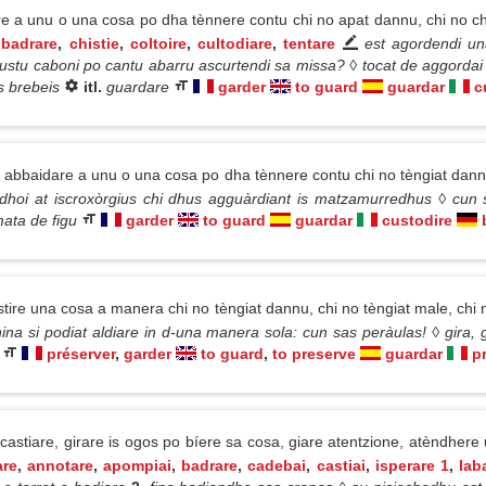
 a unu o una cosa po dha tènnere contu chi no apat dannu, chi no ch
,
badrare
,
chistie
,
coltoire
,
cultodiare
,
tentare
est agordendi un
ustu caboni po cantu abarru ascurtendi sa missa? ◊ tocat de aggordai 
is brebeis
itl.
guardare
garder
to guard
guardar
c
abbaidare a unu o una cosa po dha tènnere contu chi no tèngiat dann
dhoi at iscroxòrgius chi dhus agguàrdiant is matzamurredhus ◊ cun
mata de figu
garder
to guard
guardar
custodire
stire una cosa a manera chi no tèngiat dannu, chi no tèngiat male, ch
nina si podiat aldiare in d-una manera sola: cun sas peràulas! ◊ gira, g
préserver
,
garder
to guard
,
to preserve
guardar
p
castiare, girare is ogos po bíere sa cosa, giare atentzione, atèndher
are
,
annotare
,
apompiai
,
badrare
,
cadebai
,
castiai
,
isperare 1
,
lab