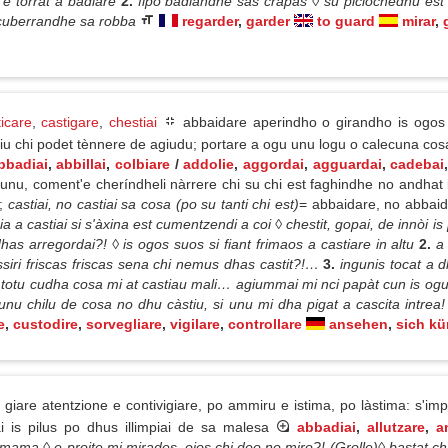
 e torrat a badiare
2.
fipo badiandhe sas crapas ◊ su piciochedhu est
e cuberrandhe sa robba
regarder
,
garder
to guard
mirar
,
ticare
,
castigare
,
chestiai
abbaidare aperindho o girandho is ogos p
u chi podet tènnere de agiudu; portare a ogu unu logu o calecuna cosa,
bbadiai
,
abbillai
,
colbiare
/
addolie
,
aggordai
,
agguardai
,
cadebai
unu, coment'e cheríndheli nàrrere chi su chi est faghindhe no andhat
;
castiai, no castiai sa cosa (po su tanti chi est)
= abbaidare, no abbaid
 a castiai si s'àxina est cumentzendi a coi ◊ chestit, gopai, de innòi 
dhas arregordai?! ◊ is ogos suos si fiant frimaos a castiare in altu
2.
a 
ssiri friscas friscas sena chi nemus dhas castit?!…
3.
ingunis tocat a d
 totu cudha cosa mi at castiau mali… agiummai mi nci papàt cun is ogus
unu chilu de cosa no dhu càstiu, si unu mi dha pigat a cascita intrea
e
,
custodire
,
sorvegliare
,
vigilare
,
controllare
ansehen
,
sich k
iare atentzione e contivigiare, po ammiru e istima, po làstima: s'impr
ai is pilus po dhus illimpiai de sa malesa
abbadiai
,
allutzare
,
a
ama ◊ e proite mi mirades, ojos chi deo no miro?! (Grolle)◊ bastat chi