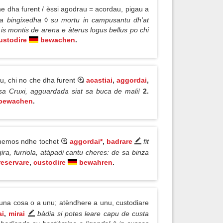
e dha furent / èssi agodrau = acordau, pigau a
a bingixedha ◊ su mortu in campusantu dh'at
is montis de arena e àterus logus bellus po chi
ustodire
bewachen
.
u, chi no che dha furent
acastiai
,
aggordai
,
 sa Cruxi, agguardada siat sa buca de mali!
2.
bewachen
.
i nemos ndhe tochet
aggordai*
,
badrare
fit
ira, furriola, atàpadi cantu cheres: de sa binza
reservare
,
custodire
bewahren
.
e una cosa o a unu; atèndhere a unu, custodiare
ai
,
mirai
bàdia si potes leare capu de custa