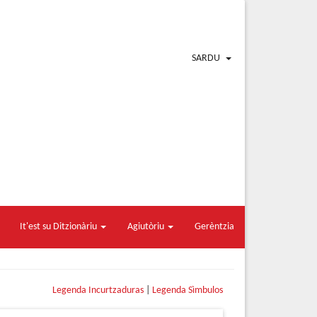
SARDU
It'est su Ditzionàriu
Agiutòriu
Gerèntzia
Legenda Incurtzaduras
|
Legenda Sìmbulos