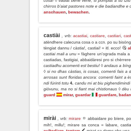
cosa! ◊ vàdiat bene vene, si pómpiat a su tziu
chirros b'aiat pastores note e die badiandhe 
anschauen
,
bewachen
.
castiài
, vrb
:
acastiai
,
castiare
,
castiari
,
cas
atèndhere calecuna cosa o a ccn. po su bisóngi
tèngiat dannu / càstia!, castiai! = itl. ecco!
a
castiai mali a unu
= fàghere un'ograda mala a 
castiadas, fastigiai, abbaidàresi pro si chèrrere
castiadhu acomenti est bestiu! ◊ andaus a bíngia
◊ si no dhas càstias, is cosas, comenti fais a 
arrosas sunt floridas ancora: comenti faint a è
ndi fúrinti totu
4.
candu mi at biu pighendimindi
giòvunu, ma no si fiant mai chistionaus ◊ dèu 
guard
mirar
,
guardar
guardare
,
badar
mirài
, vrb
:
mirare
abbaidare po bíere, po g
mih!, millu!; mirare sa conca = labare, casti
cultodiare
,
tentare
mirat sa domo che una m