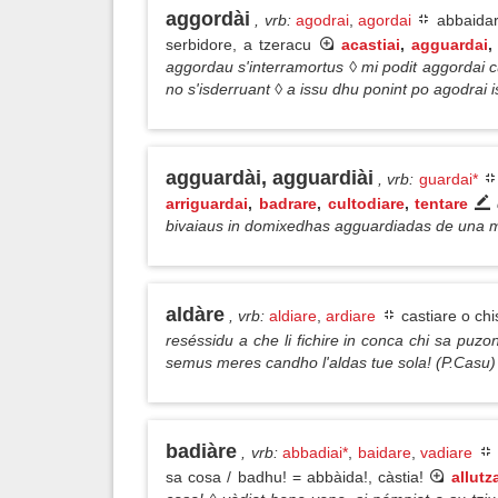
aggordài
, vrb
:
agodrai
,
agordai
abbaidare
serbidore, a tzeracu
acastiai
,
agguardai
aggordau s'interramortus ◊ mi podit aggordai c
no s'isderruant ◊ a issu dhu ponint po agodrai 
agguardài, agguardiài
, vrb
:
guardai*
arriguardai
,
badrare
,
cultodiare
,
tentare
bivaiaus in domixedhas agguardiadas de una 
aldàre
, vrb
:
aldiare
,
ardiare
castiare o chi
reséssidu a che li fichire in conca chi sa puzo
semus meres candho l'aldas tue sola! (P.Casu)
badiàre
, vrb
:
abbadiai*
,
baidare
,
vadiare
sa cosa / badhu! = abbàida!, càstia!
allutz