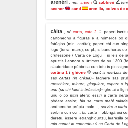
arenéri
, nm
:
arineri
sabbieri
ten
secher
sand
arenilla
,
polvos de c
càlta
, nf
:
carta
,
cata 2
paperi iscrit
cartonedhu a figuras e a números po gi
fatúgios (min. cartita); paperi chi cun sín
logu (terra, mare); su pl., is bandheras de 
crufessone / Carta de Logu = is leis de 
apustis Leonora a úrtimos de su 1300 (fo
s’autoridade púbbrica cun totu is piessign
cartina 1
/
ghione
csn:
is mertzas de
sas cartas (in crésia)
= fàghere sas prub
meschiare, minare, giogulare, cupare o ir
unu (su chi faint is brúscius)
= ghetai e lígi
unu o po isciri àteru;
èssiri a carta pér
pòdere essire;
bia sa carta mabi talla
andhendhe própiu male…;
servire a cart
serbire cun ccn.;
fai carta
= obbrigàresi cun
deretu, èssere letranghigurtzu, learesila
mia cantat in cannedhu ◊ sa Carta de Lo