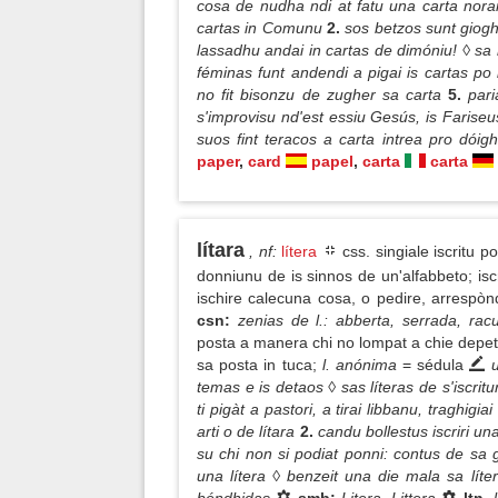
cosa de nudha ndi at fatu una carta nora
cartas in Comunu
2.
sos betzos sunt giogh
lassadhu andai in cartas de dimóniu! ◊ sa m
féminas funt andendi a pigai is cartas po
no fit bisonzu de zugher sa carta
5.
par
s'improvisu nd'est essiu Gesús, is Fariseu
suos fint teracos a carta intrea pro dói
paper
,
card
papel
,
carta
carta
lítara
, nf
:
lítera
css. singiale iscritu 
donniunu de is sinnos de un'alfabbeto; iscr
ischire calecuna cosa, o pedire, arrespòn
csn:
zenias de l.: abberta, serrada, ra
posta a manera chi no lompat a chie depet
sa posta in tuca;
l. anónima
= sédula
u
temas e is detaos ◊ sas líteras de s'iscritu
ti pigàt a pastori, a tirai libbanu, traghig
arti o de lítara
2.
candu bollestus iscriri una 
su chi non si podiat ponni: contus de s
una lítera ◊ benzeit una die mala sa lít