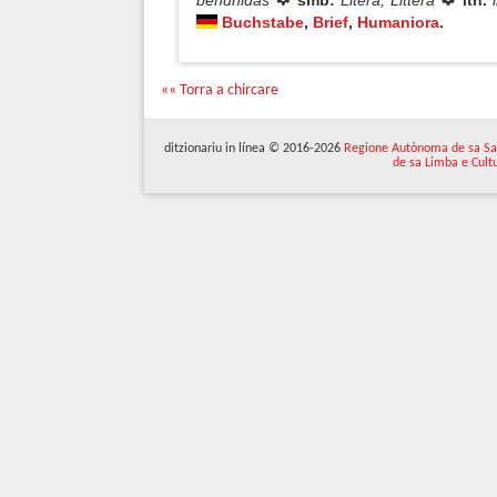
béndhidas
smb:
Litera, Littera
ltn.
Buchstabe
,
Brief
,
Humaniora
.
«« Torra a chircare
ditzionariu in línea © 2016-2026
Regione Autònoma de sa Sa
de sa Limba e Cult