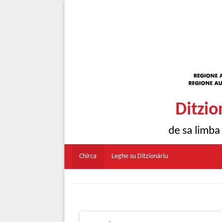
Ditzio
de sa limba
Chirca
Leghe su Ditzionàriu